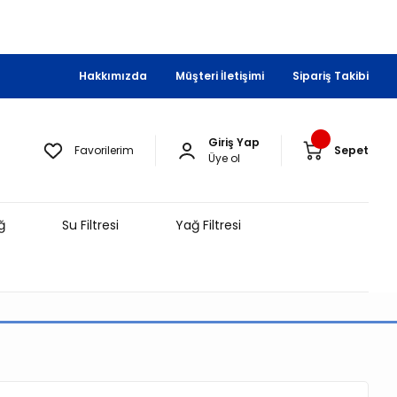
Hakkımızda
Müşteri İletişimi
Sipariş Takibi
Giriş Yap
Favorilerim
Sepet
Üye ol
ğ
Su Filtresi
Yağ Filtresi