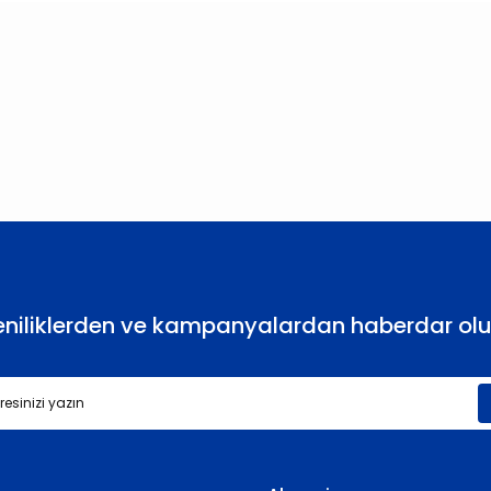
larda yetersiz gördüğünüz noktaları öneri formunu kullanarak tarafımıza
Bu ürüne ilk yorumu siz yapın!
Yorum Yaz
eniliklerden ve kampanyalardan haberdar olu
Gönder