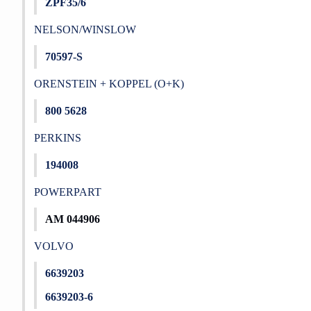
ZPF35/6
NELSON/WINSLOW
70597-S
ORENSTEIN + KOPPEL (O+K)
800 5628
PERKINS
194008
POWERPART
AM 044906
VOLVO
6639203
6639203-6