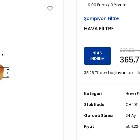
0.00 Puan / 0 Yorum
Şampiyon Filtre
HAVA FİLTRE
665,06 T
%45
365,7
İNDİRİM
38,28 TL den başlayan taksitle
Kategori
Hava Fil
Stok Kodu
CH 1011
Garanti Süresi
24 Ay
Fiyat
554,22 