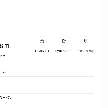
L
8 TL
Tavsiye Et
Fiyat Alarmı
Yorum Yap
rle!
tresi
TL + KDV