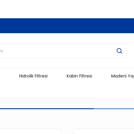
3.500 TL Ve Üzeri Alışverişlerinizde Kargo Ücretsiz !!!!!
Hidrolik Filtresi
Kabin Filtresi
Madeni Ya