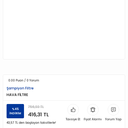
0.00 Puan / 0 Yorum
Şampiyon Filtre
HAVA FİLTRE
756,93 TL
%45
416,31 TL
İNDİRİM
Tavsiye Et
Fiyat Alarmı
Yorum Yap
43,57 TL den başlayan taksitlerle!