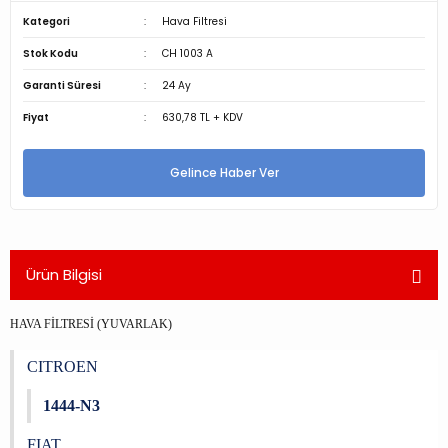
Kategori
Hava Filtresi
Stok Kodu
CH 1003 A
Garanti Süresi
24 Ay
Fiyat
630,78 TL + KDV
Gelince Haber Ver
Ürün Bilgisi
HAVA FİLTRESİ (YUVARLAK)
CITROEN
1444-N3
FIAT