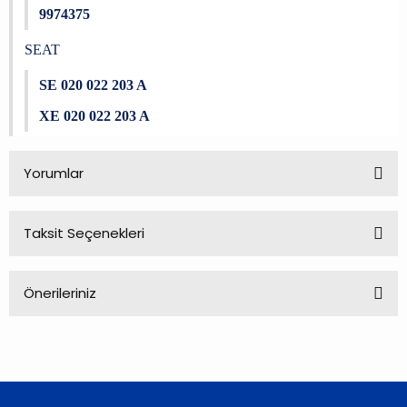
9974375
SEAT
SE 020 022 203 A
XE 020 022 203 A
Yorumlar
Taksit Seçenekleri
Bu ürüne ilk yorumu siz yapın!
Önerileriniz
Yorum Yaz
Bu ürünün fiyat bilgisi, resim, ürün açıklamalarında ve diğer
konularda yetersiz gördüğünüz noktaları öneri formunu
kullanarak tarafımıza iletebilirsiniz.
Görüş ve önerileriniz için teşekkür ederiz.