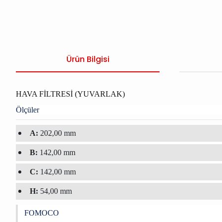
Ürün Bilgisi
HAVA FİLTRESİ (YUVARLAK)
Ölçüler
A:
202,00 mm
B:
142,00 mm
C:
142,00 mm
H:
54,00 mm
FOMOCO