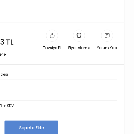
3 TL
Tavsiye Et
Fiyat Alarmı
Yorum Yap
rle!
tresi
2
TL + KDV
Sepete Ekle