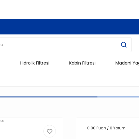
3.500 TL Ve Üzeri Alışverişlerinizde Kargo Ücretsiz !!!!!
Hidrolik Filtresi
Kabin Filtresi
Madeni Ya
0.00 Puan / 0 Yorum