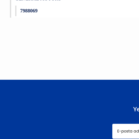
7988069
Bu ürünün fiyat bilgisi, resim, ürün açıklamalarında ve diğer konu
Görüş ve önerileriniz için teşekkür ederiz.
Ürün resmi kalitesiz, bozuk veya görüntülenemiyor.
Ürün açıklamasında eksik bilgiler bulunuyor.
Ürün bilgilerinde hatalar bulunuyor.
Ürün fiyatı diğer sitelerden daha pahalı.
Bu ürüne benzer farklı alternatifler olmalı.
Y