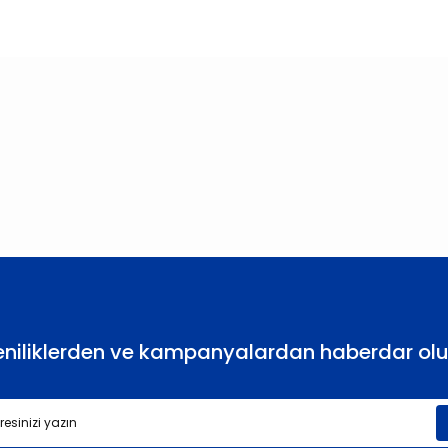
larda yetersiz gördüğünüz noktaları öneri formunu kullanarak tarafımıza
Bu ürüne ilk yorumu siz yapın!
Yorum Yaz
eniliklerden ve kampanyalardan haberdar olu
Gönder