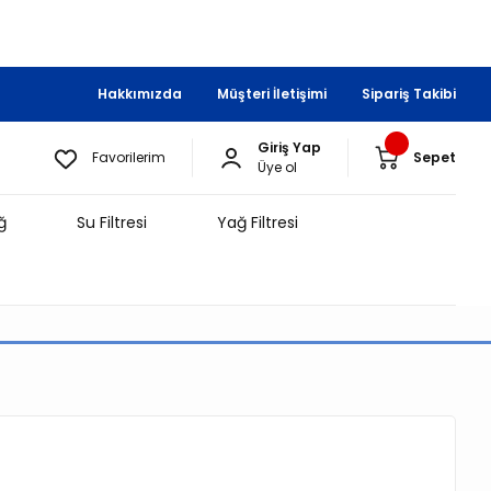
Hakkımızda
Müşteri İletişimi
Sipariş Takibi
Giriş Yap
Favorilerim
Sepet
Üye ol
ğ
Su Filtresi
Yağ Filtresi