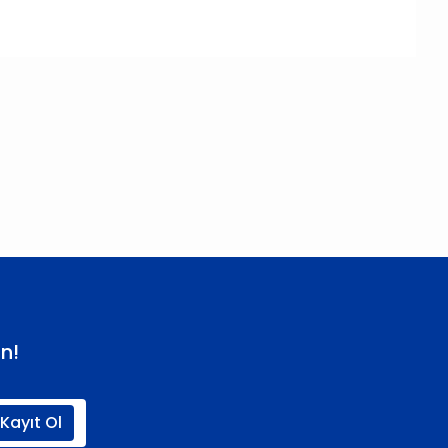
 iletebilirsiniz.
n!
Kayıt Ol