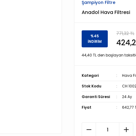
Şampiyon Filtre
Anadol Hava Filtresi
771,32 TL
%45
424,2
İNDİRİM
44,40 TL den başlayan taksitle
Kategori
Hava Fil
Stok Kodu
CH 100
Garanti Süresi
24 Ay
Fiyat
642,77 