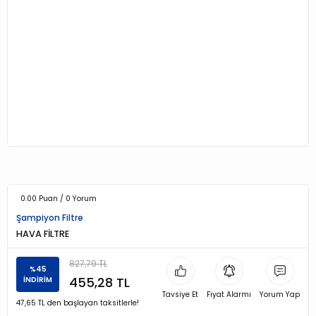
0.00 Puan / 0 Yorum
Şampiyon Filtre
HAVA FİLTRE
827,79 TL
%45
455,28 TL
İNDİRİM
Tavsiye Et
Fiyat Alarmı
Yorum Yap
47,65 TL den başlayan taksitlerle!