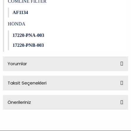
COMLINE FILTER
AF1134
HONDA
17220-PNA-003
17220-PNB-003
Yorumlar
Taksit Seçenekleri
Bu ürüne ilk yorumu siz yapın!
Önerileriniz
Yorum Yaz
Bu ürünün fiyat bilgisi, resim, ürün açıklamalarında ve diğer
konularda yetersiz gördüğünüz noktaları öneri formunu
kullanarak tarafımıza iletebilirsiniz.