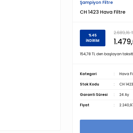
Şampiyon Filtre
CH 1423 Hava Filtre
2.689,16 
%45
1.479
İNDİRİM
154,78 TL den başlayan taksitl
Kategori
Hava Fil
Stok Kodu
CH 142
Garanti Süresi
24 Ay
Fiyat
2.240,9