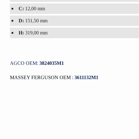
C:
12,00 mm
D:
151,50 mm
H:
319,00 mm
AGCO OEM:
3824035M1
MASSEY FERGUSON OEM :
3611132M1
Bu ürünün fiyat bilgisi, resim, ürün açıklamalarında ve diğer konu
Görüş ve önerileriniz için teşekkür ederiz.
Ürün resmi kalitesiz, bozuk veya görüntülenemiyor.
Ürün açıklamasında eksik bilgiler bulunuyor.