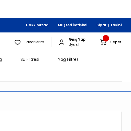
Hakkımızda
Müşteri İletişimi
Sipariş Takibi
Giriş Yap
Favorilerim
Sepet
Üye ol
ğ
Su Filtresi
Yağ Filtresi