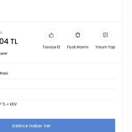
TL
,04 TL
Tavsiye Et
Fiyat Alarmı
Yorum Yap
erle!
tresi
3
7 TL + KDV
Gelince Haber Ver