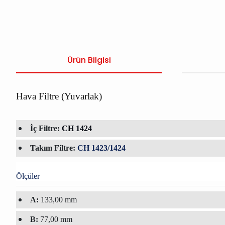
Ürün Bilgisi
Hava Filtre (Yuvarlak)
İç Filtre:
CH 1424
Takım Filtre:
CH 1423/1424
Ölçüler
A:
133,00 mm
B:
77,00 mm