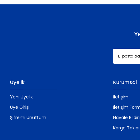
Ürün bilgilerinde hatalar bulunuyor.
Ürün fiyatı diğer sitelerden daha pahalı.
Bu ürüne benzer farklı alternatifler olmalı.
Y
Üyelik
Kurumsal
Yeni Üyelik
İletişim
Üye Girişi
İletişim For
Şifremi Unuttum
Havale Bildi
Kargo Takibi