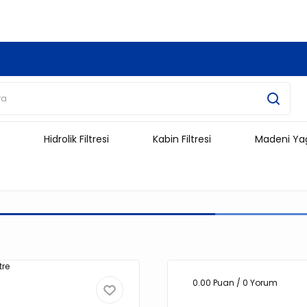
3.500 TL Ve Üzeri Alışverişlerinizde Kargo Ücretsiz !!!!!
Hidrolik Filtresi
Kabin Filtresi
Madeni Ya
0.00 Puan / 0 Yorum