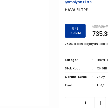
Şampiyon Filtre
HAVA FİLTRE
1.337,05 T
%45
735,3
İNDİRİM
76,96 TL den başlayan taksitle
Kategori
Hava Fil
Stok Kodu
CH 0111
Garanti Süresi
24 Ay
Fiyat
1.114,21