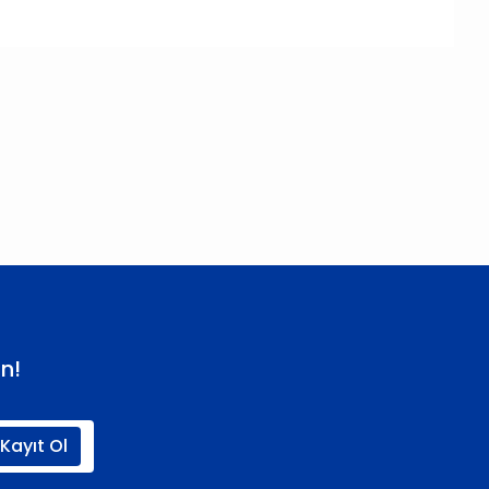
 iletebilirsiniz.
n!
Kayıt Ol