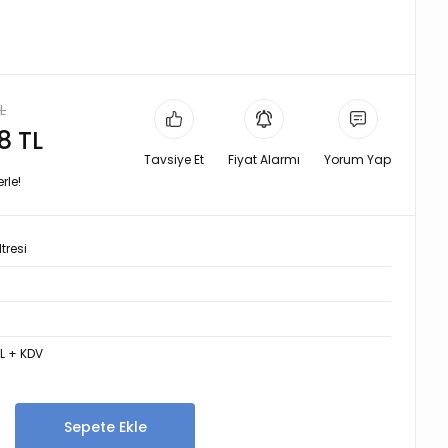
L
8 TL
Tavsiye Et
Fiyat Alarmı
Yorum Yap
rle!
tresi
 TL + KDV
Sepete Ekle