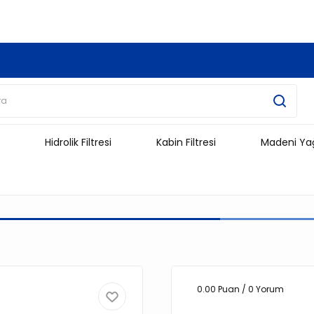
3.500 TL Ve Üzeri Alışverişlerinizde Kargo Ücretsiz !!!!!
Hidrolik Filtresi
Kabin Filtresi
Madeni Ya
0.00 Puan / 0 Yorum