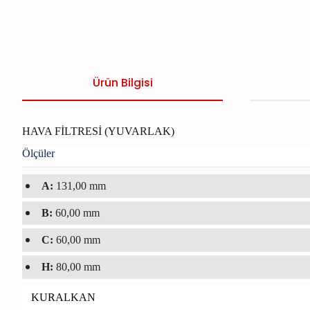
Ürün Bilgisi
HAVA FİLTRESİ (YUVARLAK)
Ölçüler
A:
131,00 mm
B:
60,00 mm
C:
60,00 mm
H:
80,00 mm
KURALKAN