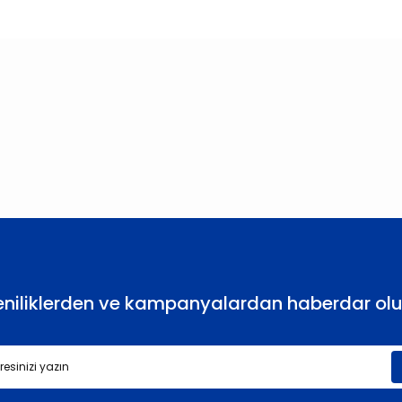
larda yetersiz gördüğünüz noktaları öneri formunu kullanarak tarafımıza
Bu ürüne ilk yorumu siz yapın!
Yorum Yaz
eniliklerden ve kampanyalardan haberdar olu
Gönder