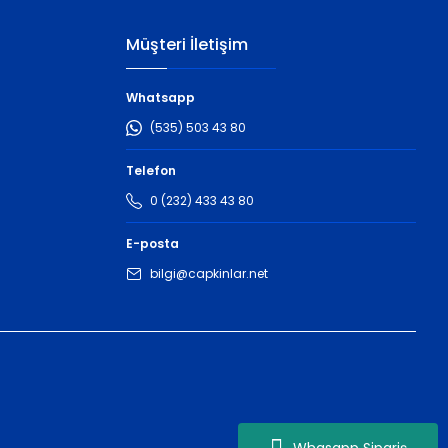
Müşteri İletişim
Whatsapp
(535) 503 43 80
Telefon
0 (232) 433 43 80
E-posta
bilgi@capkinlar.net
Whasapp Sipariş