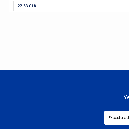
22 33 018
Bu ürünün fiyat bilgisi, resim, ürün açıklamalarında ve diğer konu
Görüş ve önerileriniz için teşekkür ederiz.
Ürün resmi kalitesiz, bozuk veya görüntülenemiyor.
Ürün açıklamasında eksik bilgiler bulunuyor.
Ürün bilgilerinde hatalar bulunuyor.
Ürün fiyatı diğer sitelerden daha pahalı.
Bu ürüne benzer farklı alternatifler olmalı.
Y