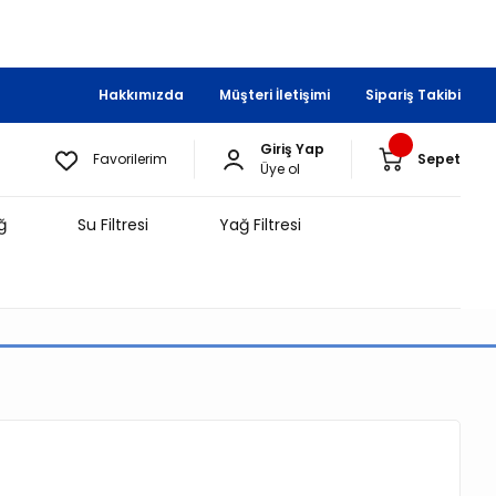
Hakkımızda
Müşteri İletişimi
Sipariş Takibi
Giriş Yap
Favorilerim
Sepet
Üye ol
ğ
Su Filtresi
Yağ Filtresi