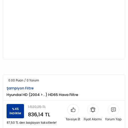
0.00 Puan / 0 Yorum
Şampiyon Filtre
Hyundai HD (2004 >…) HD65 Hava Filtre
1.520,25 TL
%45
836,14 TL
İNDİRİM
Tavsiye Et
Fiyat Alarmı
Yorum Yap
87,50 TL den başlayan taksitlerle!