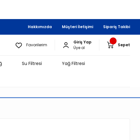
Hakkımızda
Müşteri İletişimi
Sipariş Takibi
Giriş Yap
Favorilerim
Sepet
Üye ol
ğ
Su Filtresi
Yağ Filtresi