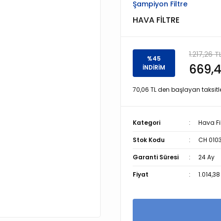
Şampiyon Filtre
HAVA FİLTRE
1.217,26 T
%45
669,4
İNDİRİM
70,06 TL den başlayan taksitle
Kategori
Hava Fil
Stok Kodu
CH 010
Garanti Süresi
24 Ay
Fiyat
1.014,38