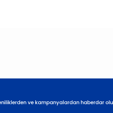
larda yetersiz gördüğünüz noktaları öneri formunu kullanarak tarafımıza
Bu ürüne ilk yorumu siz yapın!
Yorum Yaz
eniliklerden ve kampanyalardan haberdar olu