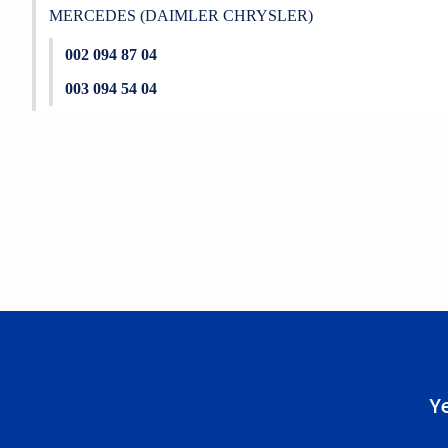
MERCEDES (DAIMLER CHRYSLER)
002 094 87 04
003 094 54 04
Bu ürünün fiyat bilgisi, resim, ürün açıklamalarında ve diğer konu
Görüş ve önerileriniz için teşekkür ederiz.
Ürün resmi kalitesiz, bozuk veya görüntülenemiyor.
Ürün açıklamasında eksik bilgiler bulunuyor.
Ürün bilgilerinde hatalar bulunuyor.
Ürün fiyatı diğer sitelerden daha pahalı.
Bu ürüne benzer farklı alternatifler olmalı.
Y