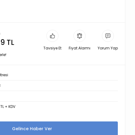
L
9 TL
Tavsiye Et
Fiyat Alarmı
Yorum Yap
rle!
tresi
3
 TL + KDV
Gelince Haber Ver