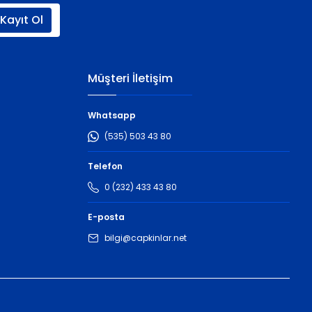
Kayıt Ol
Müşteri İletişim
Whatsapp
(535) 503 43 80
Telefon
0 (232) 433 43 80
E-posta
bilgi@capkinlar.net