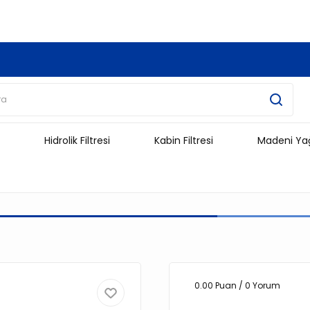
3.500 TL Ve Üzeri Alışverişlerinizde Kargo Ücretsiz !!!!!
Hidrolik Filtresi
Kabin Filtresi
Madeni Ya
0.00 Puan / 0 Yorum