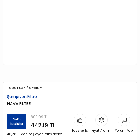
0.00 Puan / 0 Yorum
Şampiyon Filtre
HAVA FİLTRE
803,99 TL
%45
442,19 TL
İNDİRİM
Tavsiye Et
Fiyat Alarmı
Yorum Yap
46,28 TL den başlayan taksitlerle!