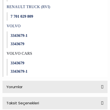
RENAULT TRUCK (RVI)
7 701 029 809
VOLVO
3343679-1
3343679
VOLVO CARS
3343679
3343679-1
Yorumlar
Taksit Seçenekleri
Bu ürüne ilk yorumu siz yapın!