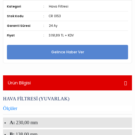
Kategori
Hava Filtresi
Stok Kodu
CR 0153
Garanti Süresi
24 Ay
Fiyat
3.191,89 TL + KDV
Gelince Haber Ver
Ürün Bilgisi
HAVA FİLTRESİ (YUVARLAK)
Ölçüler
A:
230,00 mm
B:
138,00 mm