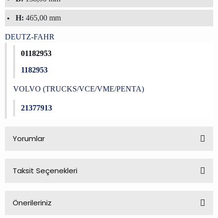
H:
465,00 mm
DEUTZ-FAHR
01182953
1182953
VOLVO (TRUCKS/VCE/VME/PENTA)
21377913
Yorumlar
Taksit Seçenekleri
Bu ürüne ilk yorumu siz yapın!
Önerileriniz
Yorum Yaz