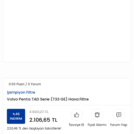
0.00 Puan / 0 Yorum
Şampiyon Filtre
Volvo Penta TAD Serie (733 GE) Hava Filtre
3.830,27 TL
%45
2.106,65 TL
İNDİRİM
Tavsiye Et
Fiyat Alarmı
Yorum Yap
220,46 TL den başlayan taksitlerle!