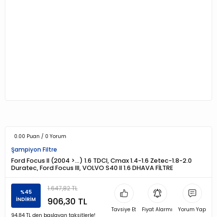
0.00 Puan / 0 Yorum
Şampiyon Filtre
Ford Focus II (2004 >…) 1.6 TDCI, Cmax 1.4-1.6 Zetec-1.8-2.0
Duratec, Ford Focus III, VOLVO S40 II 1.6 DHAVA FİLTRE
1.647,82 TL
%45
906,30 TL
İNDİRİM
Tavsiye Et
Fiyat Alarmı
Yorum Yap
94,84 TL den başlayan taksitlerle!