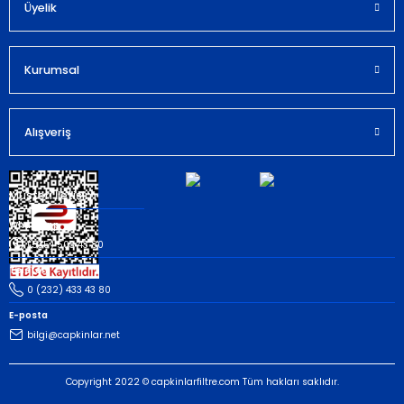
Bu ürüne benzer farklı alternatifler olmalı.
Üyelik
Kurumsal
Gönder
Alışveriş
Müşteri İletişim
Whatsapp
(535) 503 43 80
Telefon
0 (232) 433 43 80
E-posta
bilgi@capkinlar.net
Copyright 2022 © capkinlarfiltre.com Tüm hakları saklıdır.