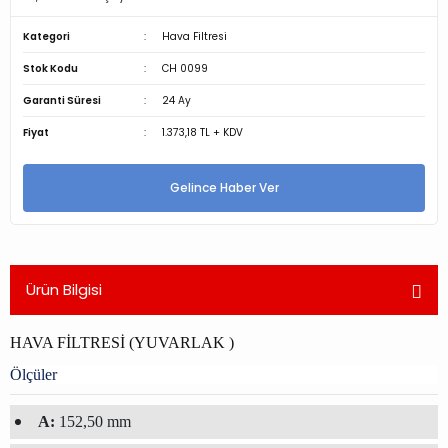
Kategori
Hava Filtresi
Stok Kodu
CH 0099
Garanti Süresi
24 Ay
Fiyat
1.373,18 TL + KDV
Gelince Haber Ver
Ürün Bilgisi
HAVA FİLTRESİ (YUVARLAK )
Ölçüler
A:
152,50 mm