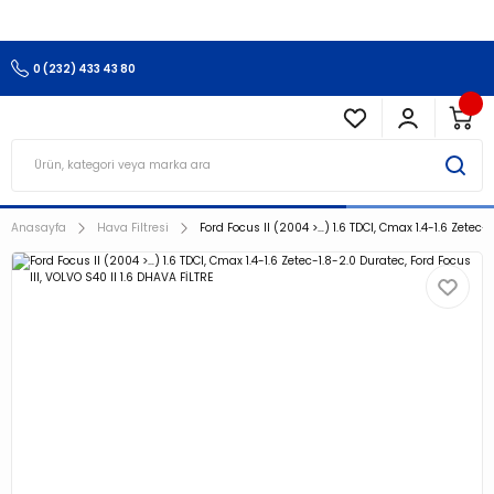
3.500 TL Ve Üzeri Alışverişlerinizde Kargo Ücretsiz !!!!!
0 (232) 433 43 80
Anasayfa
Hava Filtresi
Ford Focus II (2004 >…) 1.6 TDCI, Cmax 1.4-1.6 Zetec-