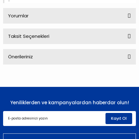
Yorumlar
Taksit Seçenekleri
Bu ürüne ilk yorumu siz yapın!
Önerileriniz
Yorum Yaz
Bu ürünün fiyat bilgisi, resim, ürün açıklamalarında ve diğer
konularda yetersiz gördüğünüz noktaları öneri formunu
kullanarak tarafımıza iletebilirsiniz.
Görüş ve önerileriniz için teşekkür ederiz.
Yeniliklerden ve kampanyalardan haberdar olun!
Ürün resmi kalitesiz, bozuk veya görüntülenemiyor.
Ürün açıklamasında eksik bilgiler bulunuyor.
Kayıt Ol
Ürün bilgilerinde hatalar bulunuyor.
Ürün fiyatı diğer sitelerden daha pahalı.