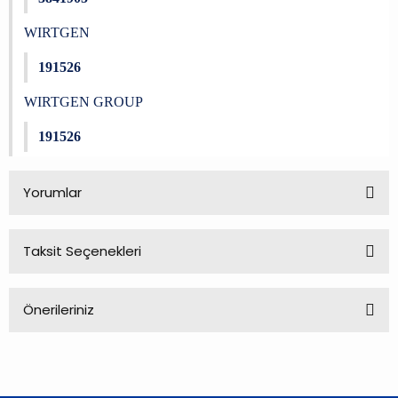
WIRTGEN
191526
WIRTGEN GROUP
191526
Yorumlar
Taksit Seçenekleri
Bu ürüne ilk yorumu siz yapın!
Önerileriniz
Yorum Yaz
Bu ürünün fiyat bilgisi, resim, ürün açıklamalarında ve diğer
konularda yetersiz gördüğünüz noktaları öneri formunu
kullanarak tarafımıza iletebilirsiniz.