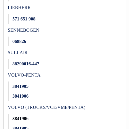
LIEBHERR
571 651 908
SENNEBOGEN
068826
SULLAIR
88290016-447
VOLVO-PENTA
3841905
3841906
VOLVO (TRUCKS/VCE/VME/PENTA)
3841906
3841905