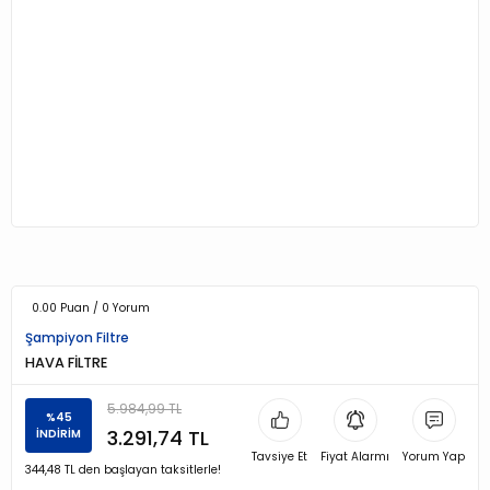
0.00 Puan / 0 Yorum
Şampiyon Filtre
HAVA FİLTRE
5.984,99 TL
%45
3.291,74 TL
İNDİRİM
Tavsiye Et
Fiyat Alarmı
Yorum Yap
344,48 TL den başlayan taksitlerle!