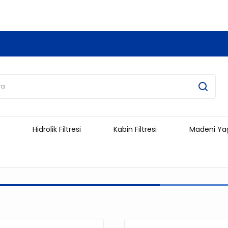
3.500 TL Ve Üzeri Alışverişlerinizde Kargo Ücretsiz !!!!!
Hidrolik Filtresi
Kabin Filtresi
Madeni Ya