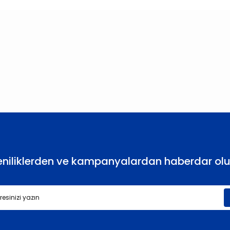
larda yetersiz gördüğünüz noktaları öneri formunu kullanarak tarafımıza
Bu ürüne ilk yorumu siz yapın!
Yorum Yaz
eniliklerden ve kampanyalardan haberdar olu
Gönder