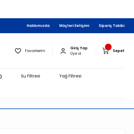
Hakkımızda
Müşteri İletişimi
Sipariş Takibi
Giriş Yap
Favorilerim
Sepet
Üye ol
ğ
Su Filtresi
Yağ Filtresi