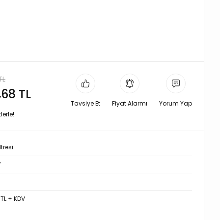
TL
,68 TL
Tavsiye Et
Fiyat Alarmı
Yorum Yap
erle!
tresi
7
 TL + KDV