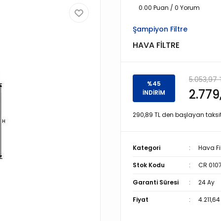
0.00 Puan / 0 Yorum
Şampiyon Filtre
HAVA FİLTRE
5.053,97 
%45
2.779
İNDİRİM
290,89 TL den başlayan taksitl
Kategori
Hava Fil
Stok Kodu
CR 010
Garanti Süresi
24 Ay
Fiyat
4.211,64