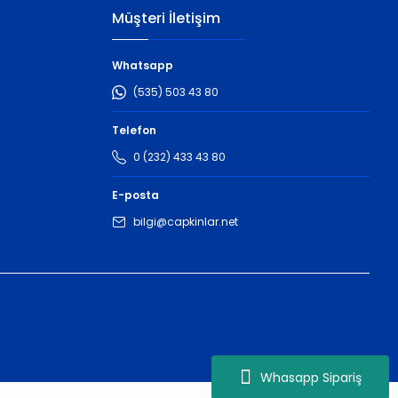
Müşteri İletişim
Whatsapp
(535) 503 43 80
Telefon
0 (232) 433 43 80
E-posta
bilgi@capkinlar.net
Whasapp Sipariş