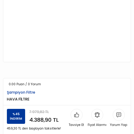
0.00 Puan / 0 Yorum
Şampiyon Filtre
HAVA FİLTRE
7.979,82 TL
%45
4.388,90 TL
İNDİRİM
Tavsiye Et
Fiyat Alarmı
Yorum Yap
459,30 TL den başlayan taksitlerle!