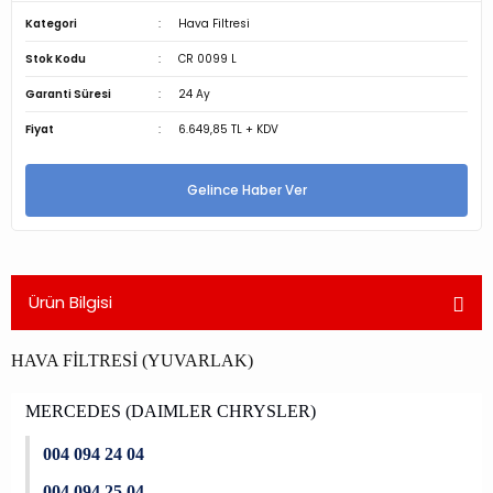
Kategori
Hava Filtresi
Stok Kodu
CR 0099 L
Garanti Süresi
24 Ay
Fiyat
6.649,85 TL + KDV
Gelince Haber Ver
Ürün Bilgisi
HAVA FİLTRESİ (YUVARLAK)
MERCEDES (DAIMLER CHRYSLER)
004 094 24 04
004 094 25 04