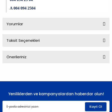
A 004 094 2504
Yorumlar
Taksit Seçenekleri
Bu ürüne ilk yorumu siz yapın!
Önerileriniz
Yorum Yaz
Bu ürünün fiyat bilgisi, resim, ürün açıklamalarında ve diğer
konularda yetersiz gördüğünüz noktaları öneri formunu
kullanarak tarafımıza iletebilirsiniz.
Görüş ve önerileriniz için teşekkür ederiz.
Yeniliklerden ve kampanyalardan haberdar olun!
Ürün resmi kalitesiz, bozuk veya görüntülenemiyor.
Ürün açıklamasında eksik bilgiler bulunuyor.
Kayıt Ol
Ürün bilgilerinde hatalar bulunuyor.