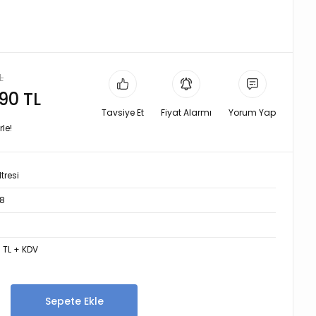
L
,90 TL
Tavsiye Et
Fiyat Alarmı
Yorum Yap
rle!
tresi
8
0 TL + KDV
Sepete Ekle