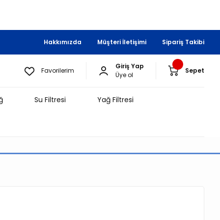
Hakkımızda
Müşteri İletişimi
Sipariş Takibi
Giriş Yap
Favorilerim
Sepet
Üye ol
ğ
Su Filtresi
Yağ Filtresi