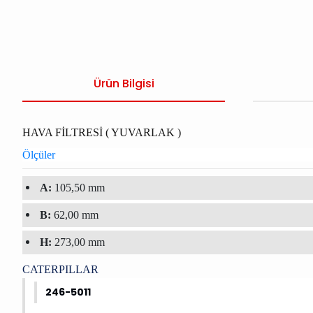
Ürün Bilgisi
HAVA FİLTRESİ ( YUVARLAK )
Ölçüler
A:
105,50 mm
B:
62,00 mm
H:
273,00 mm
CATERPILLAR
246-5011