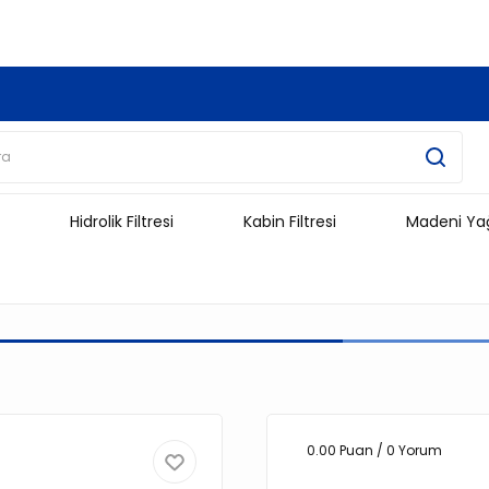
3.500 TL Ve Üzeri Alışverişlerinizde Kargo Ücretsiz !!!!!
Hidrolik Filtresi
Kabin Filtresi
Madeni Ya
0.00 Puan / 0 Yorum