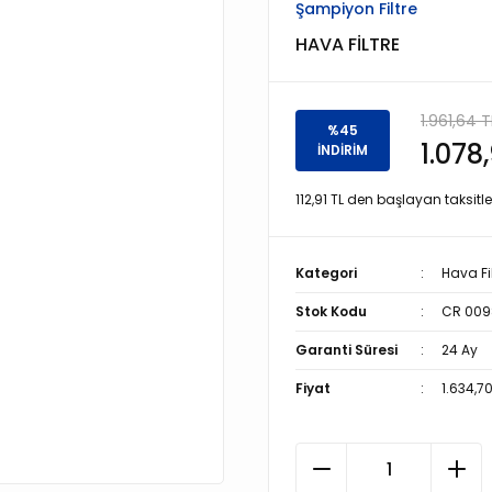
Şampiyon Filtre
HAVA FİLTRE
1.961,64 T
%45
1.078
İNDİRİM
112,91 TL den başlayan taksitle
Kategori
Hava Fil
Stok Kodu
CR 009
Garanti Süresi
24 Ay
Fiyat
1.634,7