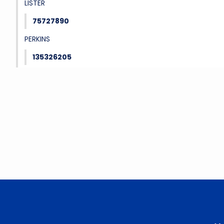
LISTER
75727890
PERKINS
135326205
Bu ürünün fiyat bilgisi, resim, ürün açıklamalarında ve diğer konu
Görüş ve önerileriniz için teşekkür ederiz.
Ürün resmi kalitesiz, bozuk veya görüntülenemiyor.
Ürün açıklamasında eksik bilgiler bulunuyor.
Ürün bilgilerinde hatalar bulunuyor.
Ürün fiyatı diğer sitelerden daha pahalı.
Bu ürüne benzer farklı alternatifler olmalı.