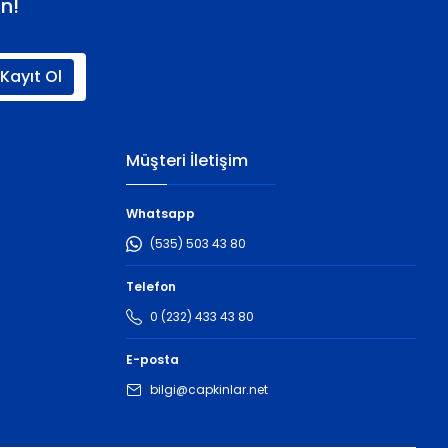
n!
Kayıt Ol
Müşteri İletişim
Whatsapp
(535) 503 43 80
Telefon
0 (232) 433 43 80
E-posta
bilgi@capkinlar.net