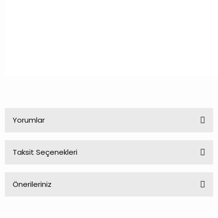
Yorumlar
Taksit Seçenekleri
Bu ürüne ilk yorumu siz yapın!
Önerileriniz
Yorum Yaz
Bu ürünün fiyat bilgisi, resim, ürün açıklamalarında ve diğer