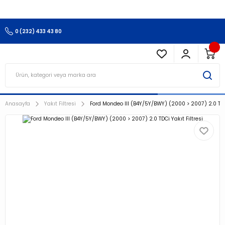
3.500 TL Ve Üzeri Alışverişlerinizde Kargo Ücretsiz !!!!!
0 (232) 433 43 80
Anasayfa
Yakıt Filtresi
Ford Mondeo III (B4Y/5Y/BWY) (2000 > 2007) 2.0 TDCi