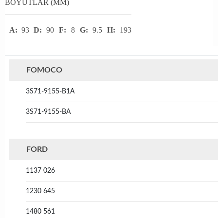
BOYUTLAR (MM)
A:
93
D:
90
F:
8
G:
9.5
H:
193
FOMOCO
3S71-9155-B1A
3S71-9155-BA
FORD
1137 026
1230 645
1480 561