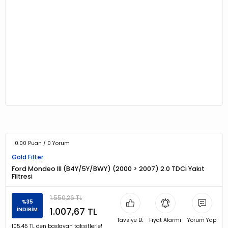
0.00 Puan / 0 Yorum
Gold Filter
Ford Mondeo III (B4Y/5Y/BWY) (2000 > 2007) 2.0 TDCi Yakıt
Filtresi
1.550,26 TL
%35
1.007,67 TL
İNDİRİM
Tavsiye Et
Fiyat Alarmı
Yorum Yap
105,45 TL den başlayan taksitlerle!