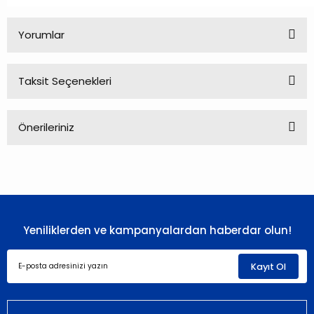
Yorumlar
Taksit Seçenekleri
Bu ürüne ilk yorumu siz yapın!
Önerileriniz
Yorum Yaz
Bu ürünün fiyat bilgisi, resim, ürün açıklamalarında ve diğer
konularda yetersiz gördüğünüz noktaları öneri formunu
kullanarak tarafımıza iletebilirsiniz.
Görüş ve önerileriniz için teşekkür ederiz.
Yeniliklerden ve kampanyalardan haberdar olun!
Ürün resmi kalitesiz, bozuk veya görüntülenemiyor.
Ürün açıklamasında eksik bilgiler bulunuyor.
Kayıt Ol
Ürün bilgilerinde hatalar bulunuyor.
Ürün fiyatı diğer sitelerden daha pahalı.