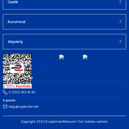
Bu ürüne benzer farklı alternatifler olmalı.
Üyelik
Kurumsal
Gönder
Alışveriş
Müşteri İletişim
Whatsapp
(535) 503 43 80
Telefon
0 (232) 433 43 80
E-posta
bilgi@capkinlar.net
Copyright 2022 © capkinlarfiltre.com Tüm hakları saklıdır.