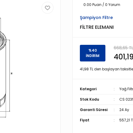
0.00 Puan / 0 Yorum
Şampiyon Filtre
FİLTRE ELEMANI
668,65 T
%40
401,1
İNDİRİM
41,98 TL den başlayan taksitle
Kategori
Yağ Filt
Stok Kodu
CS 023
Garanti Süresi
24 Ay
Fiyat
557,21 