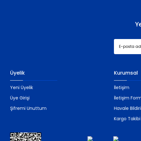
Ürün fiyatı diğer sitelerden daha pahalı.
Bu ürüne benzer farklı alternatifler olmalı.
Y
Üyelik
Kurumsal
Yeni Üyelik
İletişim
Üye Girişi
İletişim For
Şifremi Unuttum
Havale Bildi
Kargo Takibi