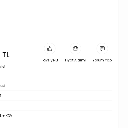
L
9 TL
Tavsiye Et
Fiyat Alarmı
Yorum Yap
rle!
resi
5
TL + KDV