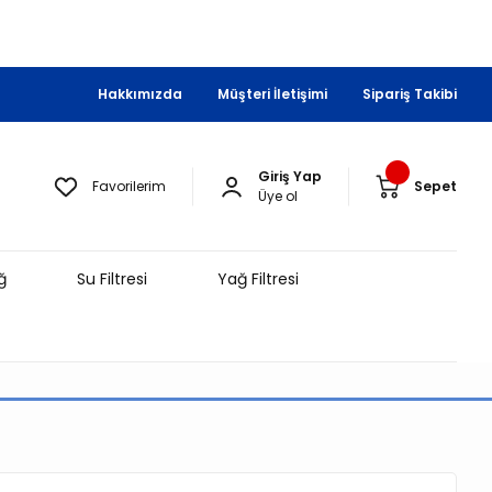
Hakkımızda
Müşteri İletişimi
Sipariş Takibi
Giriş Yap
Favorilerim
Sepet
Üye ol
ğ
Su Filtresi
Yağ Filtresi