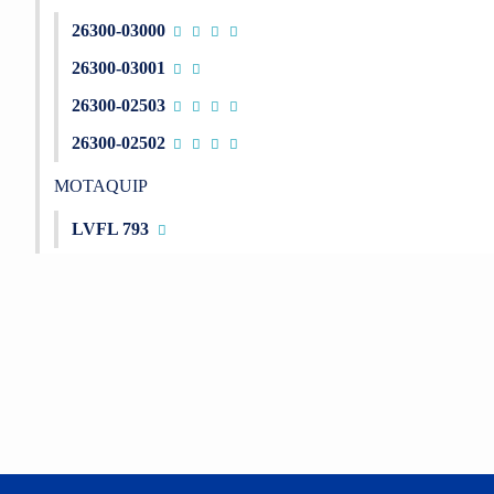
26300-03000
26300-03001
26300-02503
26300-02502
MOTAQUIP
LVFL 793
Bu ürünün fiyat bilgisi, resim, ürün açıklamalarında ve diğer konu
Görüş ve önerileriniz için teşekkür ederiz.
Ürün resmi kalitesiz, bozuk veya görüntülenemiyor.
Ürün açıklamasında eksik bilgiler bulunuyor.
Ürün bilgilerinde hatalar bulunuyor.