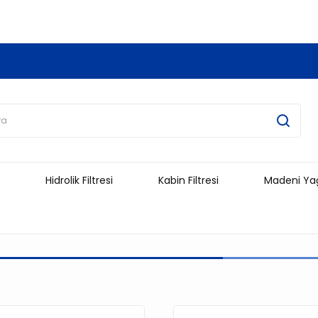
3.500 TL Ve Üzeri Alışverişlerinizde Kargo Ücretsiz !!!!!
Hidrolik Filtresi
Kabin Filtresi
Madeni Ya