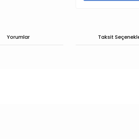
Yorumlar
Taksit Seçenekle
larda yetersiz gördüğünüz noktaları öneri formunu kullanarak tarafımıza
Bu ürüne ilk yorumu siz yapın!