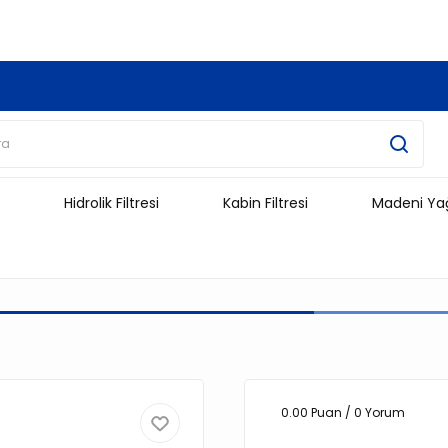
3.500 TL Ve Üzeri Alışverişlerinizde Kargo Ücretsiz !!!!!
Hidrolik Filtresi
Kabin Filtresi
Madeni Ya
0.00 Puan / 0 Yorum