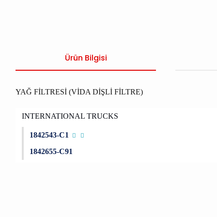
Ürün Bilgisi
YAĞ FİLTRESİ (VİDA DİŞLİ FİLTRE)
INTERNATIONAL TRUCKS
1842543-C1
1842655-C91
Bu ürünün fiyat bilgisi, resim, ürün açıklamalarında ve diğer konu
Görüş ve önerileriniz için teşekkür ederiz.