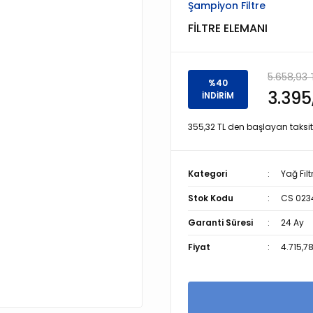
Şampiyon Filtre
FİLTRE ELEMANI
5.658,93 
%40
3.395
İNDİRİM
355,32 TL den başlayan taksitl
Kategori
Yağ Filt
Stok Kodu
CS 023
Garanti Süresi
24 Ay
Fiyat
4.715,7