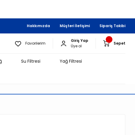
Hakkımızda
Müşteri İletişimi
Sipariş Takibi
Giriş Yap
Favorilerim
Sepet
Üye ol
ğ
Su Filtresi
Yağ Filtresi