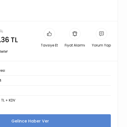
TL
,36 TL
Tavsiye Et
Fiyat Alarmı
Yorum Yap
erle!
resi
4
8 TL + KDV
Gelince Haber Ver