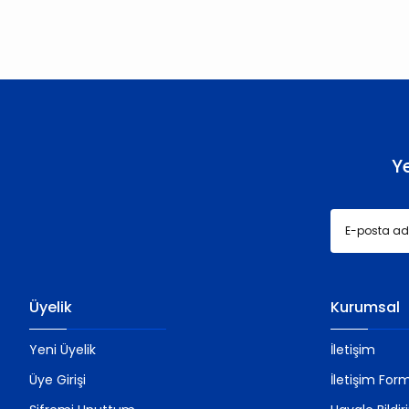
Ürün resmi kalitesiz, bozuk veya görüntülenemiyor.
Ürün açıklamasında eksik bilgiler bulunuyor.
Ürün bilgilerinde hatalar bulunuyor.
Ürün fiyatı diğer sitelerden daha pahalı.
Bu ürüne benzer farklı alternatifler olmalı.
Y
Üyelik
Kurumsal
Yeni Üyelik
İletişim
Üye Girişi
İletişim For