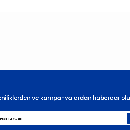
larda yetersiz gördüğünüz noktaları öneri formunu kullanarak tarafımıza
Bu ürüne ilk yorumu siz yapın!
Yorum Yaz
eniliklerden ve kampanyalardan haberdar olu
Gönder