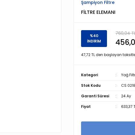
Şampiyon Filtre
FİLTRE ELEMANI
760,04 T
%40
456,0
İNDİRİM
47,72 TL den başlayan taksitle
Kategori
Yağ Filt
Stok Kodu
CS 021
Garanti Süresi
24 Ay
Fiyat
633,37 