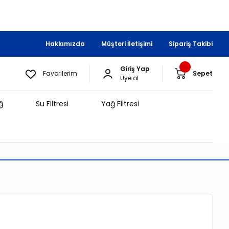
Hakkımızda
Müşteri İletişimi
Sipariş Takibi
Giriş Yap
Favorilerim
Sepet
Üye ol
ğ
Su Filtresi
Yağ Filtresi