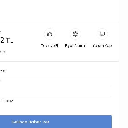
L
2 TL
Tavsiye Et
Fiyat Alarmı
Yorum Yap
rle!
resi
8
TL + KDV
Gelince Haber Ver