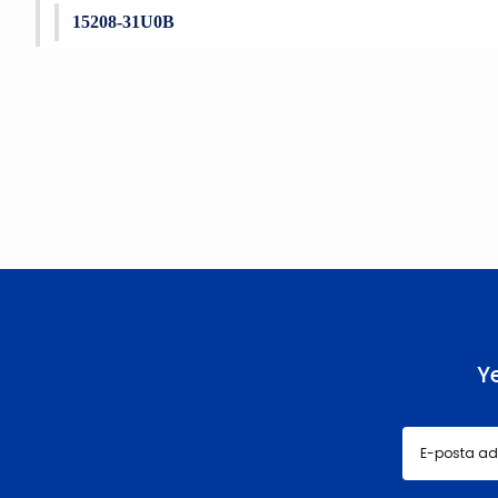
15208-31U0B
Bu ürünün fiyat bilgisi, resim, ürün açıklamalarında ve diğer konu
Görüş ve önerileriniz için teşekkür ederiz.
Ürün resmi kalitesiz, bozuk veya görüntülenemiyor.
Ürün açıklamasında eksik bilgiler bulunuyor.
Ürün bilgilerinde hatalar bulunuyor.
Ürün fiyatı diğer sitelerden daha pahalı.
Bu ürüne benzer farklı alternatifler olmalı.
Y