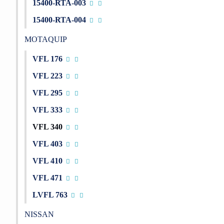
15400-RTA-003
15400-RTA-004
MOTAQUIP
VFL 176
VFL 223
VFL 295
VFL 333
VFL 340
VFL 403
VFL 410
VFL 471
LVFL 763
NISSAN