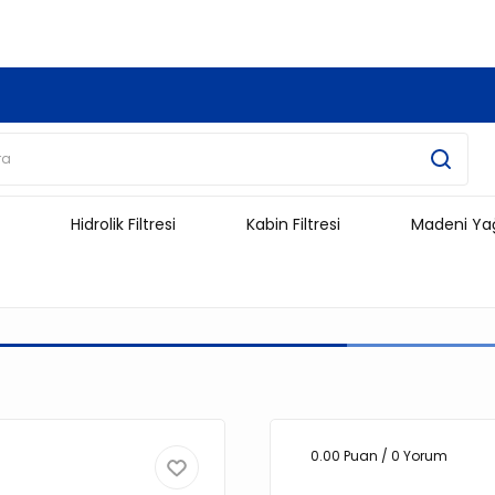
3.500 TL Ve Üzeri Alışverişlerinizde Kargo Ücretsiz !!!!!
Hidrolik Filtresi
Kabin Filtresi
Madeni Ya
0.00 Puan / 0 Yorum