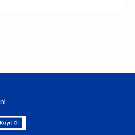
 iletebilirsiniz.
n!
Kayıt Ol