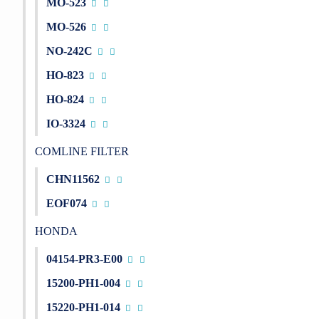
MO-523
MO-526
NO-242C
HO-823
HO-824
IO-3324
COMLINE FILTER
CHN11562
EOF074
HONDA
04154-PR3-E00
15200-PH1-004
15220-PH1-014