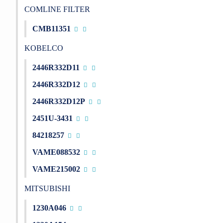
COMLINE FILTER
CMB11351
KOBELCO
2446R332D11
2446R332D12
2446R332D12P
2451U-3431
84218257
VAME088532
VAME215002
MITSUBISHI
1230A046