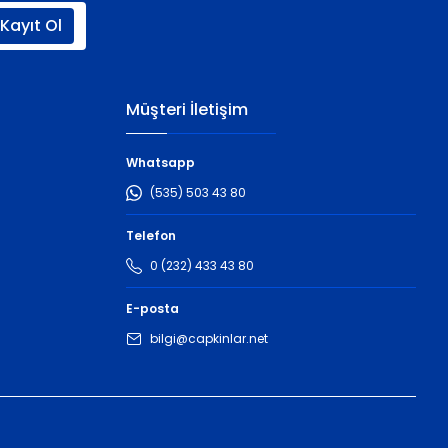
Kayıt Ol
Müşteri İletişim
Whatsapp
(535) 503 43 80
Telefon
0 (232) 433 43 80
E-posta
bilgi@capkinlar.net