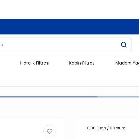
3.500 TL Ve Üzeri Alışverişlerinizde Kargo Ücretsiz !!!!!
Hidrolik Filtresi
Kabin Filtresi
Madeni Ya
0.00 Puan / 0 Yorum