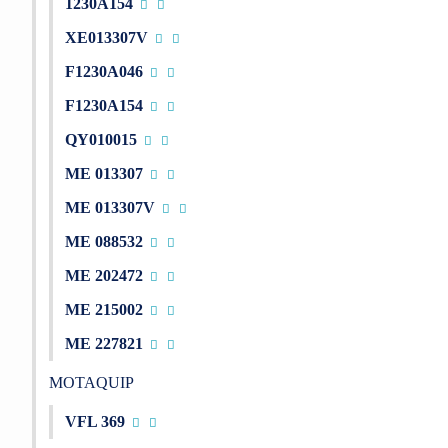
1230A154
XE013307V
F1230A046
F1230A154
QY010015
ME 013307
ME 013307V
ME 088532
ME 202472
ME 215002
ME 227821
MOTAQUIP
VFL 369