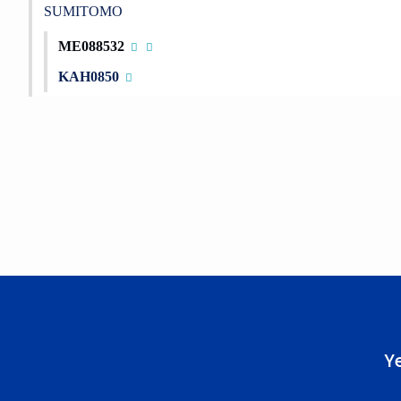
SUMITOMO
ME088532
KAH0850
Bu ürünün fiyat bilgisi, resim, ürün açıklamalarında ve diğer konu
Görüş ve önerileriniz için teşekkür ederiz.
Ürün resmi kalitesiz, bozuk veya görüntülenemiyor.
Ürün açıklamasında eksik bilgiler bulunuyor.
Ürün bilgilerinde hatalar bulunuyor.
Ürün fiyatı diğer sitelerden daha pahalı.
Bu ürüne benzer farklı alternatifler olmalı.
Y