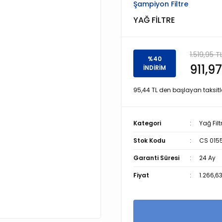
Şampiyon Filtre
YAĞ FİLTRE
1.519,95 T
%40
911,97
İNDİRİM
95,44 TL den başlayan taksitle
Kategori
Yağ Filt
Stok Kodu
CS 015
Garanti Süresi
24 Ay
Fiyat
1.266,6