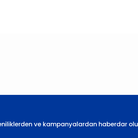
larda yetersiz gördüğünüz noktaları öneri formunu kullanarak tarafımıza
Bu ürüne ilk yorumu siz yapın!
Yorum Yaz
eniliklerden ve kampanyalardan haberdar olu