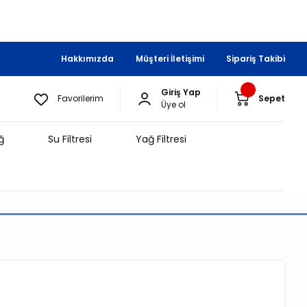
Hakkımızda
Müşteri İletişimi
Sipariş Takibi
Giriş Yap
Favorilerim
Sepet
Üye ol
ğ
Su Filtresi
Yağ Filtresi