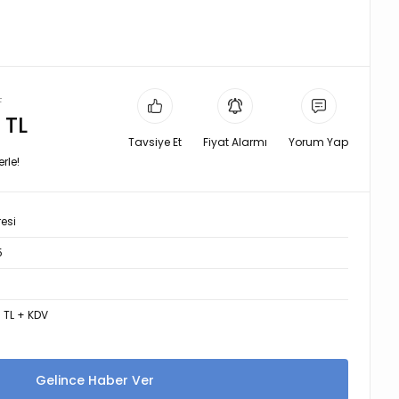
L
 TL
Tavsiye Et
Fiyat Alarmı
Yorum Yap
rle!
resi
5
3 TL + KDV
Gelince Haber Ver