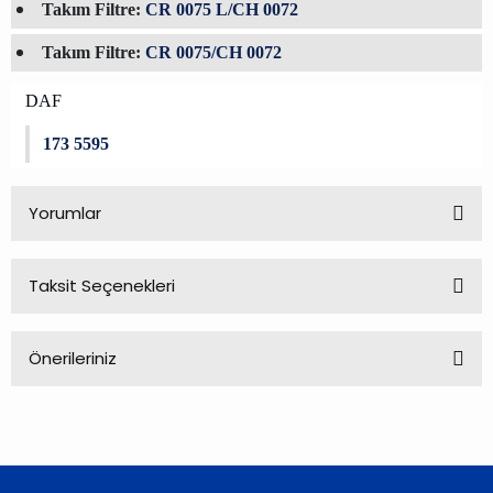
Takım Filtre:
CR 0075 L/CH 0072
Takım Filtre:
CR 0075/CH 0072
DAF
173 5595
Yorumlar
Taksit Seçenekleri
Bu ürüne ilk yorumu siz yapın!
Önerileriniz
Yorum Yaz
Bu ürünün fiyat bilgisi, resim, ürün açıklamalarında ve diğer
konularda yetersiz gördüğünüz noktaları öneri formunu
kullanarak tarafımıza iletebilirsiniz.
Görüş ve önerileriniz için teşekkür ederiz.