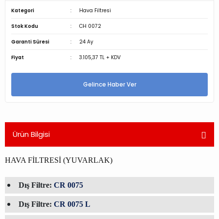
Kategori
Hava Filtresi
Stok Kodu
CH 0072
Garanti Süresi
24 Ay
Fiyat
3.105,37 TL + KDV
Gelince Haber Ver
Ürün Bilgisi
HAVA FİLTRESİ (YUVARLAK)
Dış Filtre:
CR 0075
Dış Filtre:
CR 0075 L