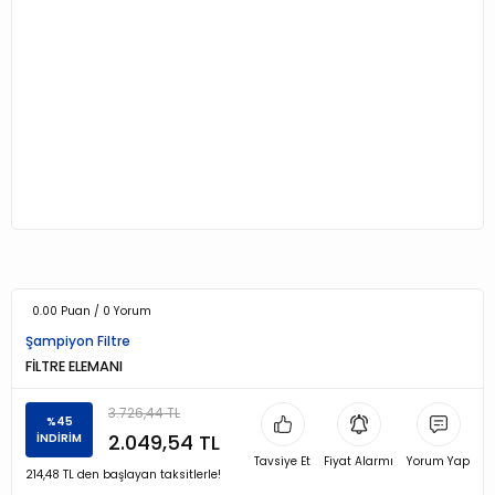
0.00 Puan / 0 Yorum
Şampiyon Filtre
FİLTRE ELEMANI
3.726,44 TL
%45
2.049,54 TL
İNDİRİM
Tavsiye Et
Fiyat Alarmı
Yorum Yap
214,48 TL den başlayan taksitlerle!