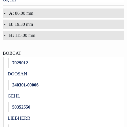
A:
86,00 mm
B:
19,30 mm
H:
115,00 mm
BOBCAT
7029012
DOOSAN
240301-00006
GEHL
50352550
LIEBHERR