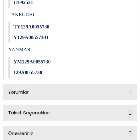
11692531
TAKEUCHI
TY129A0055730
Y129A0055730T
YANMAR
YM129A0055730
129A0055730
Yorumlar
Taksit Seçenekleri
Bu ürüne ilk yorumu siz yapın!
Önerileriniz
Yorum Yaz