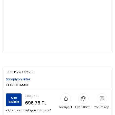
0.00 Puan / 0 Yorum
Şampiyon Filtre
FİLTRE ELEMANI
1.161,27 TL
%40
696,76 TL
İNDİRİM
Tavsiye Et
Fiyat Alarmı
Yorum Yap
72,92 TL den başlayan taksitlerle!