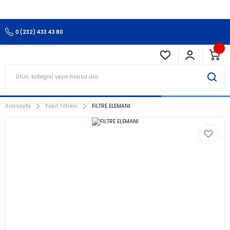
3.500 TL Ve Üzeri Alışverişlerinizde Kargo Ücretsiz !!!!!
0 (232) 433 43 80
Anasayfa
Yakıt Filtresi
FİLTRE ELEMANI