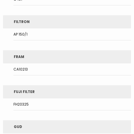
FILTRON
AP 150/1
FRAM
CA10213
FUJI FILTER
FH20325
GUD