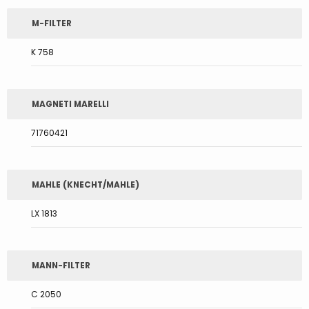
M-FILTER
K 758
MAGNETI MARELLI
71760421
MAHLE (KNECHT/MAHLE)
LX 1813
MANN-FILTER
C 2050