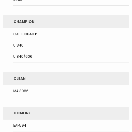
CHAMPION
CAF 100840 P
U 840
U 840/606
CLEAN
MA 3086
COMLINE
EAF594