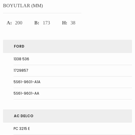
BOYUTLAR (MM)
A:
200
B:
173
H:
38
FORD
1338 536
1729857
5S61-9601-A1A
5S61-9601-AA
AC DELCO
PC 3215 E