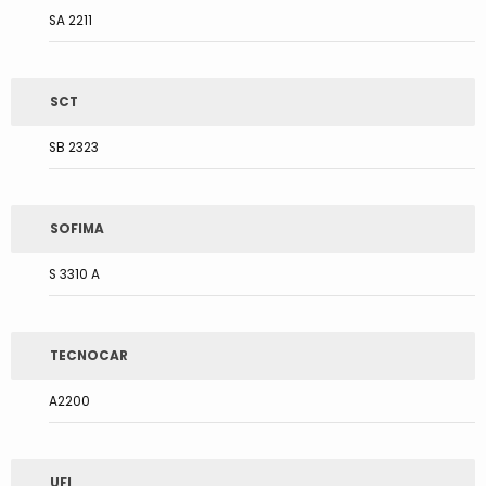
SA 2211
SCT
SB 2323
SOFIMA
S 3310 A
TECNOCAR
A2200
UFI