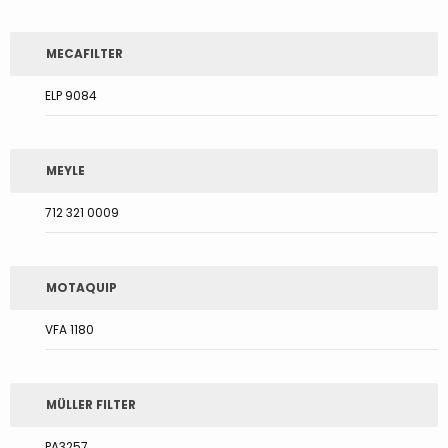
MECAFILTER
ELP 9084
MEYLE
712 321 0009
MOTAQUIP
VFA 1180
MÜLLER FILTER
PA3257