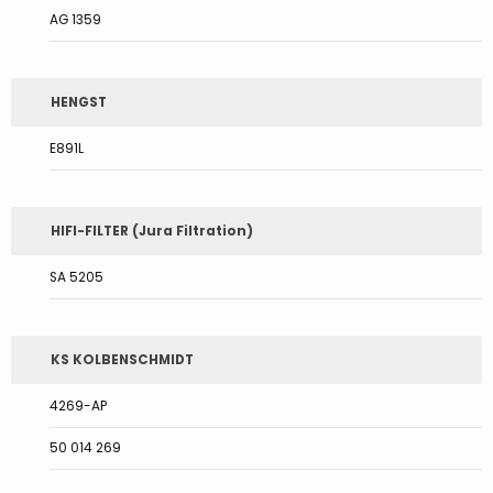
AG 1359
HENGST
E891L
HIFI-FILTER (Jura Filtration)
SA 5205
KS KOLBENSCHMIDT
4269-AP
50 014 269