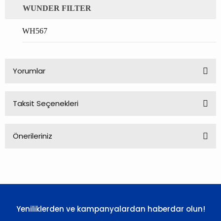
WUNDER FILTER
WH567
Yorumlar
Taksit Seçenekleri
Bu ürüne ilk yorumu siz yapın!
Önerileriniz
Yorum Yaz
Bu ürünün fiyat bilgisi, resim, ürün açıklamalarında ve diğer
konularda yetersiz gördüğünüz noktaları öneri formunu
kullanarak tarafımıza iletebilirsiniz.
Görüş ve önerileriniz için teşekkür ederiz.
Yeniliklerden ve kampanyalardan haberdar olun!
Ürün resmi kalitesiz, bozuk veya görüntülenemiyor.