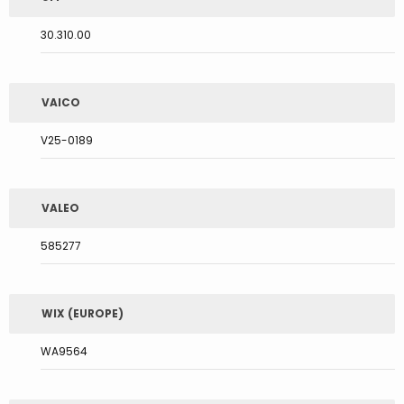
30.310.00
VAICO
V25-0189
VALEO
585277
WIX (EUROPE)
WA9564