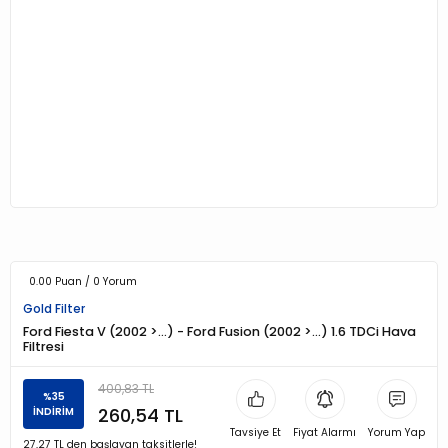
0.00 Puan / 0 Yorum
Gold Filter
Ford Fiesta V (2002 >…) - Ford Fusion (2002 >…) 1.6 TDCi Hava
Filtresi
400,83 TL
%35
260,54 TL
İNDİRİM
Tavsiye Et
Fiyat Alarmı
Yorum Yap
27,27 TL den başlayan taksitlerle!