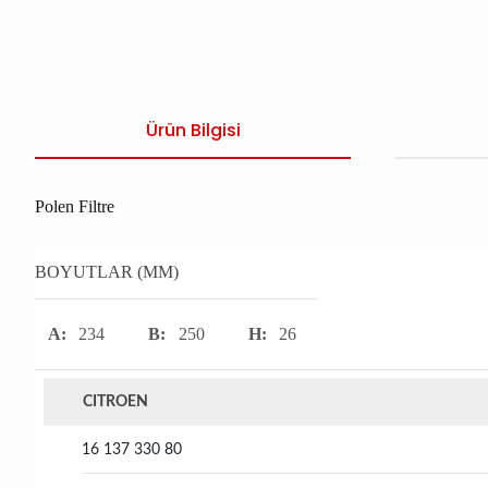
Ürün Bilgisi
Polen Filtre
BOYUTLAR (MM)
A:
234
B:
250
H:
26
CITROEN
16 137 330 80