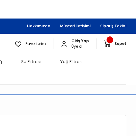
Hakkımızda
Müşteri İletişimi
Sipariş Takibi
Giriş Yap
Favorilerim
Sepet
Üye ol
ğ
Su Filtresi
Yağ Filtresi