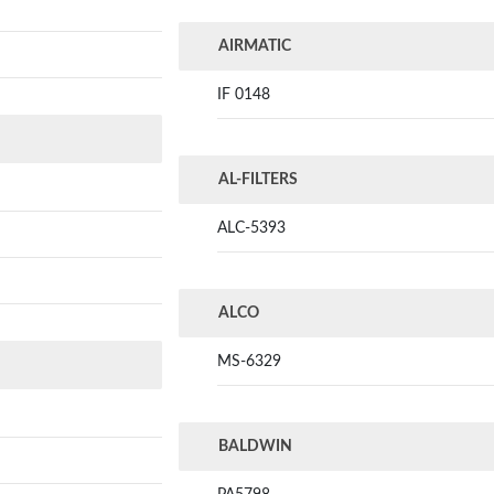
AIRMATIC
IF 0148
AL-FILTERS
ALC-5393
ALCO
MS-6329
BALDWIN