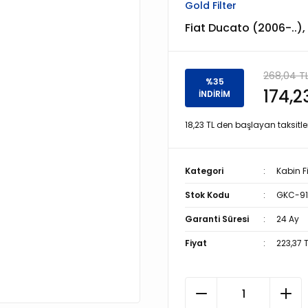
Gold Filter
Fiat Ducato (2006-..),
268,04 T
%35
174,2
İNDİRİM
18,23 TL den başlayan taksitler
Kategori
Kabin Fi
Stok Kodu
GKC-91
Garanti Süresi
24 Ay
Fiyat
223,37 