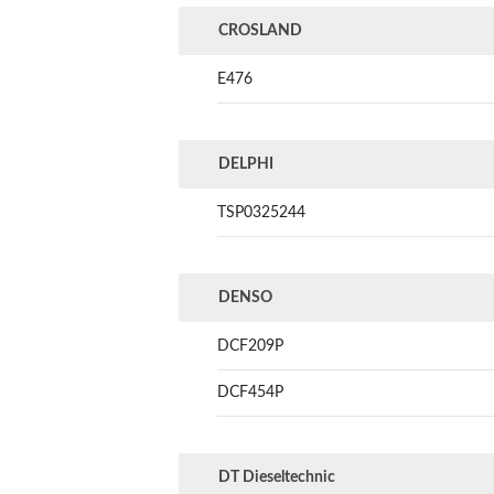
CROSLAND
E476
DELPHI
TSP0325244
DENSO
DCF209P
DCF454P
DT Dieseltechnic