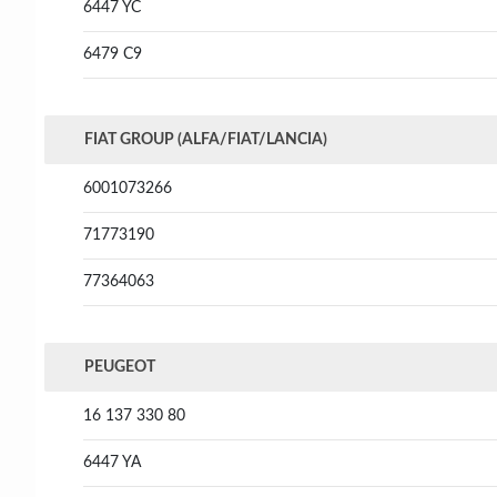
6447 YC
6479 C9
FIAT GROUP (ALFA/FIAT/LANCIA)
6001073266
71773190
77364063
PEUGEOT
16 137 330 80
6447 YA