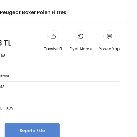
 Peugeot Boxer Polen Filtresi
L
3 TL
Tavsiye Et
Fiyat Alarmı
Yorum Yap
le!
ltresi
43
TL + KDV
Sepete Ekle