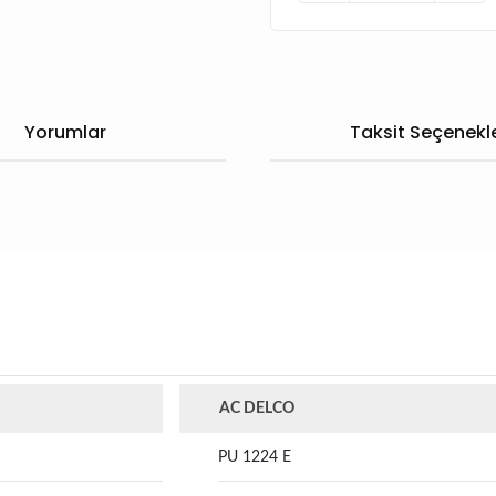
Yorumlar
Taksit Seçenekle
AC DELCO
PU 1224 E