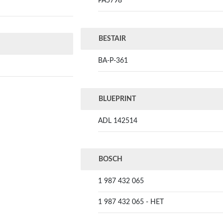
PA5798
BESTAIR
BA-P-361
BLUEPRINT
ADL 142514
BOSCH
1 987 432 065
1 987 432 065 - HET