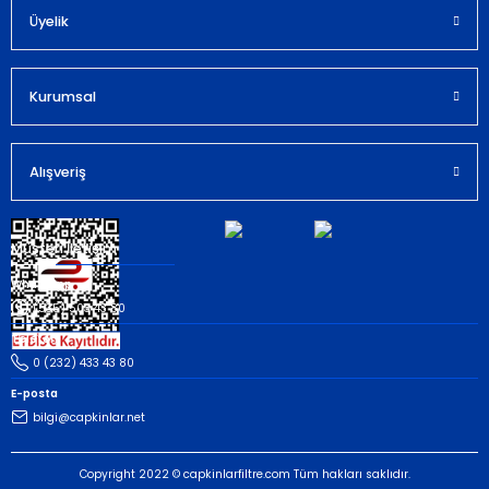
Bu ürüne benzer farklı alternatifler olmalı.
Üyelik
Kurumsal
Gönder
Alışveriş
Müşteri İletişim
Whatsapp
(535) 503 43 80
Telefon
0 (232) 433 43 80
E-posta
bilgi@capkinlar.net
Copyright 2022 © capkinlarfiltre.com Tüm hakları saklıdır.