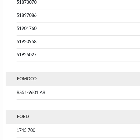
51873070
51897086
51901760
51920958
51925027
FOMOCO
BS51-9601 AB
FORD
1745 700