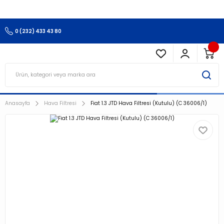
3.500 TL Ve Üzeri Alışverişlerinizde Kargo Ücretsiz !!!!!
0 (232) 433 43 80
Anasayfa
Hava Filtresi
Fiat 1.3 JTD Hava Filtresi (Kutulu) (C 36006/1)