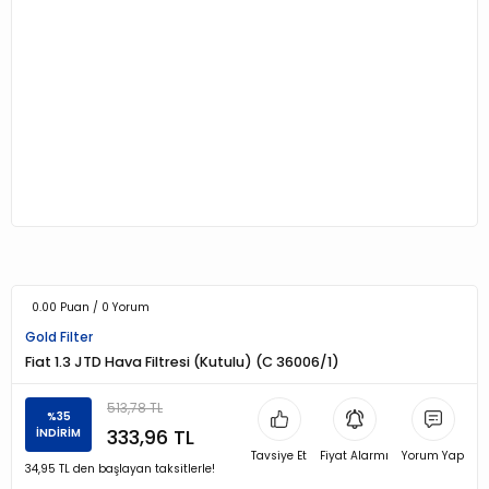
0.00 Puan / 0 Yorum
Gold Filter
Fiat 1.3 JTD Hava Filtresi (Kutulu) (C 36006/1)
513,78 TL
%35
333,96 TL
İNDİRİM
Tavsiye Et
Fiyat Alarmı
Yorum Yap
34,95 TL den başlayan taksitlerle!