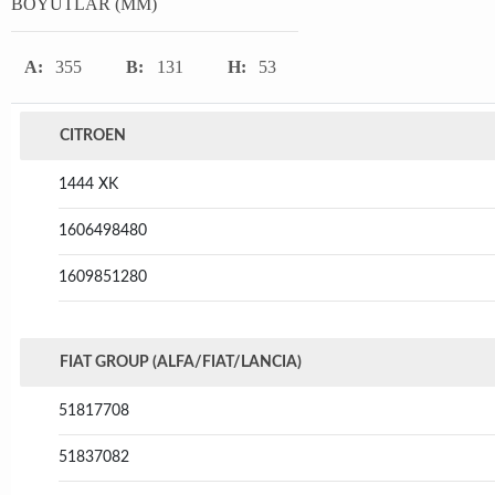
BOYUTLAR (MM)
A:
355
B:
131
H:
53
CITROEN
1444 XK
1606498480
1609851280
FIAT GROUP (ALFA/FIAT/LANCIA)
51817708
51837082