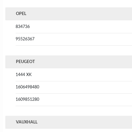
OPEL
834736
95526367
PEUGEOT
1444 XK
1606498480
1609851280
VAUXHALL