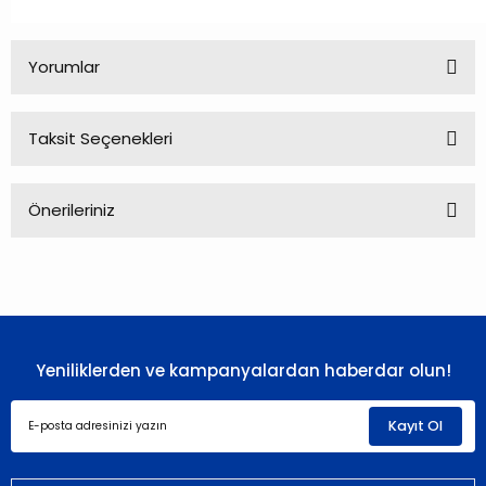
Yorumlar
Taksit Seçenekleri
Bu ürüne ilk yorumu siz yapın!
Önerileriniz
Yorum Yaz
Bu ürünün fiyat bilgisi, resim, ürün açıklamalarında ve diğer
konularda yetersiz gördüğünüz noktaları öneri formunu
kullanarak tarafımıza iletebilirsiniz.
Görüş ve önerileriniz için teşekkür ederiz.
Yeniliklerden ve kampanyalardan haberdar olun!
Ürün resmi kalitesiz, bozuk veya görüntülenemiyor.
Ürün açıklamasında eksik bilgiler bulunuyor.
Kayıt Ol
Ürün bilgilerinde hatalar bulunuyor.
Ürün fiyatı diğer sitelerden daha pahalı.