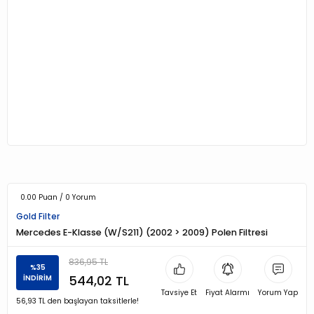
0.00 Puan / 0 Yorum
Gold Filter
Mercedes E-Klasse (W/S211) (2002 > 2009) Polen Filtresi
836,95 TL
%35
544,02 TL
İNDİRİM
Tavsiye Et
Fiyat Alarmı
Yorum Yap
56,93 TL den başlayan taksitlerle!