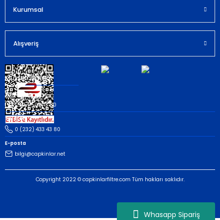
Kurumsal
Gönder
Alışveriş
Müşteri İletişim
Whatsapp
(535) 503 43 80
Telefon
0 (232) 433 43 80
E-posta
bilgi@capkinlar.net
Copyright 2022 © capkinlarfiltre.com Tüm hakları saklıdır.
Whasapp Sipariş