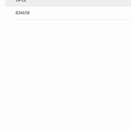
OPEL
834658