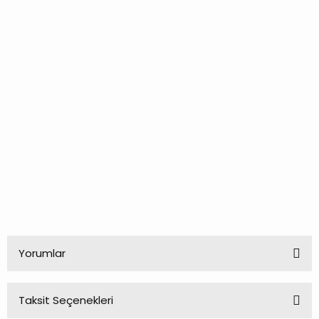
Yorumlar
Taksit Seçenekleri
Bu ürüne ilk yorumu siz yapın!