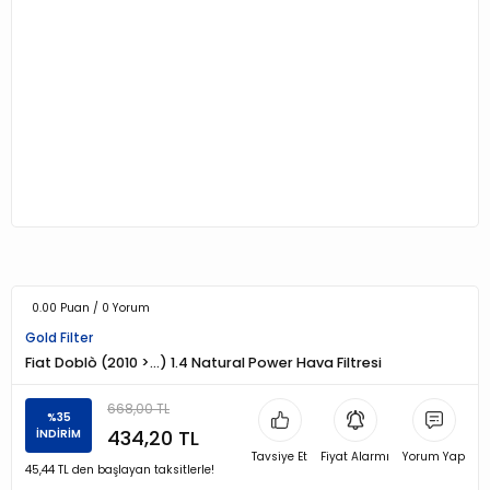
0.00 Puan / 0 Yorum
Gold Filter
Fiat Doblò (2010 >…) 1.4 Natural Power Hava Filtresi
668,00 TL
%35
434,20 TL
İNDİRİM
Tavsiye Et
Fiyat Alarmı
Yorum Yap
45,44 TL den başlayan taksitlerle!