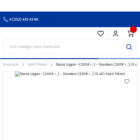
3.500 TL Ve Üzeri Alışverişlerinizde Kargo Ücretsiz !!!!!
0 (232) 433 43 80
Anasayfa
Yakıt Filtresi
Dacia Logan -(2004 >…) - Sandero (2008 >…) 1.5 dCi 