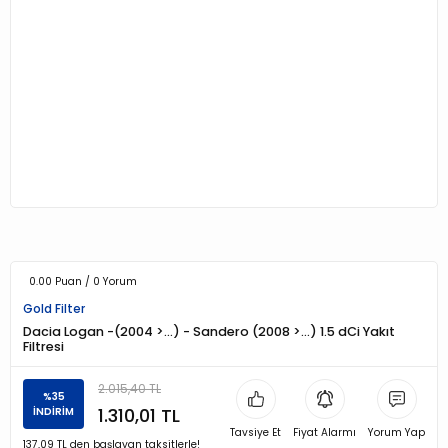
0.00 Puan / 0 Yorum
Gold Filter
Dacia Logan -(2004 >…) - Sandero (2008 >…) 1.5 dCi Yakıt
Filtresi
2.015,40 TL
%35
1.310,01 TL
İNDİRİM
Tavsiye Et
Fiyat Alarmı
Yorum Yap
137,09 TL den başlayan taksitlerle!