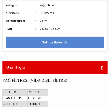
Kategori
Yağ Filtresi
Stok Kodu
CS 1427 VL1
Garanti Süresi
24 Ay
Fiyat
983,56 TL + KDV
Gelince Haber Ver
Ürün Bilgisi
YAĞ FİLTRESİ (VİDA DİŞLİ FİLTRE)
FIL FILTER
ZP505A
FLASH FILTER
FSO00701
NET FILTER
11L2067T