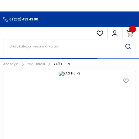
3.500 TL Ve Üzeri Alışverişlerinizde Kargo Ücretsiz !!!!!
0 (232) 433 43 80
Anasayfa
Yağ Filtresi
YAĞ FİLTRE