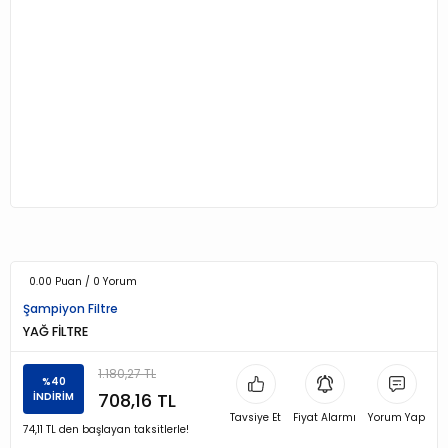
0.00 Puan / 0 Yorum
Şampiyon Filtre
YAĞ FİLTRE
1.180,27 TL
%40
708,16 TL
İNDİRİM
Tavsiye Et
Fiyat Alarmı
Yorum Yap
74,11 TL den başlayan taksitlerle!