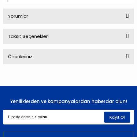
Yorumlar
Taksit Seçenekleri
Bu ürüne ilk yorumu siz yapın!
Önerileriniz
Yorum Yaz
Bu ürünün fiyat bilgisi, resim, ürün açıklamalarında ve diğer
konularda yetersiz gördüğünüz noktaları öneri formunu
kullanarak tarafımıza iletebilirsiniz.
Görüş ve önerileriniz için teşekkür ederiz.
Yeniliklerden ve kampanyalardan haberdar olun!
Ürün resmi kalitesiz, bozuk veya görüntülenemiyor.
Ürün açıklamasında eksik bilgiler bulunuyor.
Kayıt Ol
Ürün bilgilerinde hatalar bulunuyor.
Ürün fiyatı diğer sitelerden daha pahalı.