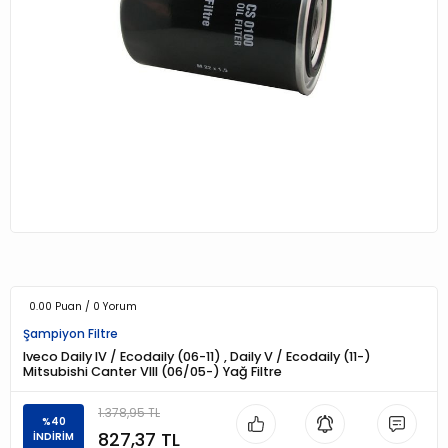
0.00 Puan / 0 Yorum
Şampiyon Filtre
Iveco Daily IV / Ecodaily (06-11) , Daily V / Ecodaily (11-)
Mitsubishi Canter VIII (06/05-) Yağ Filtre
1.378,95 TL
%40
827,37 TL
İNDİRİM