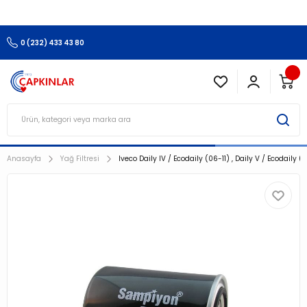
3.500 TL Ve Üzeri Alışverişlerinizde Kargo Ücretsiz !!!!!
0 (232) 433 43 80
Anasayfa
Yağ Filtresi
Iveco Daily IV / Ecodaily (06-11) , Daily V / Ecodaily (