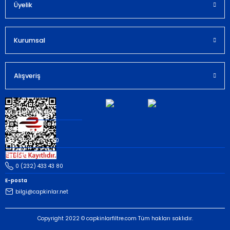
Bu ürüne benzer farklı alternatifler olmalı.
Üyelik
Kurumsal
Gönder
Alışveriş
Müşteri İletişim
Whatsapp
(535) 503 43 80
Telefon
0 (232) 433 43 80
E-posta
bilgi@capkinlar.net
Copyright 2022 © capkinlarfiltre.com Tüm hakları saklıdır.