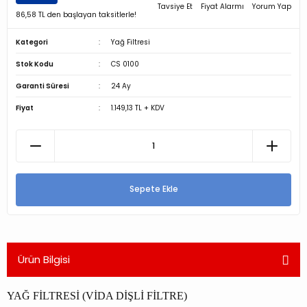
Tavsiye Et
Fiyat Alarmı
Yorum Yap
86,58 TL den başlayan taksitlerle!
Kategori
Yağ Filtresi
Stok Kodu
CS 0100
Garanti Süresi
24 Ay
Fiyat
1.149,13 TL + KDV
Sepete Ekle
Ürün Bilgisi
YAĞ FİLTRESİ (VİDA DİŞLİ FİLTRE)