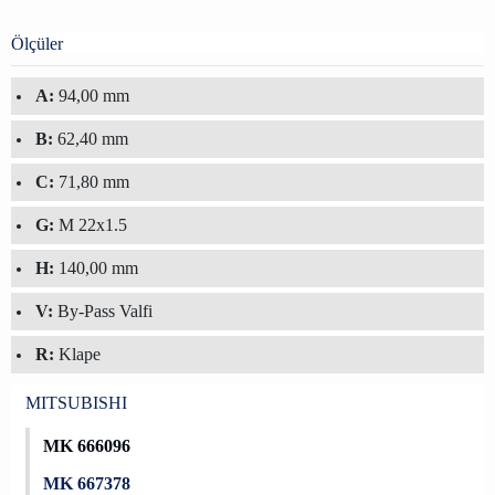
Ölçüler
A:
94,00 mm
B:
62,40 mm
C:
71,80 mm
G:
M 22x1.5
H:
140,00 mm
V:
By-Pass Valfi
R:
Klape
MITSUBISHI
MK 666096
MK 667378