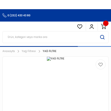
3.500 TL Ve Üzeri Alışverişlerinizde Kargo Ücretsiz !!!!!
0 (232) 433 43 80
Anasayfa
Yağ Filtresi
YAĞ FİLTRE