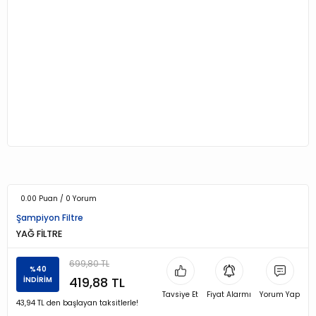
0.00 Puan / 0 Yorum
Şampiyon Filtre
YAĞ FİLTRE
699,80 TL
%40
419,88 TL
İNDİRİM
Tavsiye Et
Fiyat Alarmı
Yorum Yap
43,94 TL den başlayan taksitlerle!