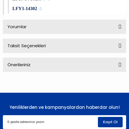
LFY1-14302
Yorumlar
Taksit Seçenekleri
Bu ürüne ilk yorumu siz yapın!
Önerileriniz
Yorum Yaz
Bu ürünün fiyat bilgisi, resim, ürün açıklamalarında ve diğer
konularda yetersiz gördüğünüz noktaları öneri formunu
kullanarak tarafımıza iletebilirsiniz.
Görüş ve önerileriniz için teşekkür ederiz.
Yeniliklerden ve kampanyalardan haberdar olun!
Ürün resmi kalitesiz, bozuk veya görüntülenemiyor.
Ürün açıklamasında eksik bilgiler bulunuyor.
Kayıt Ol
Ürün bilgilerinde hatalar bulunuyor.