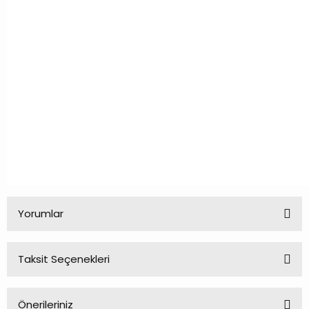
Yorumlar
Taksit Seçenekleri
Bu ürüne ilk yorumu siz yapın!
Önerileriniz