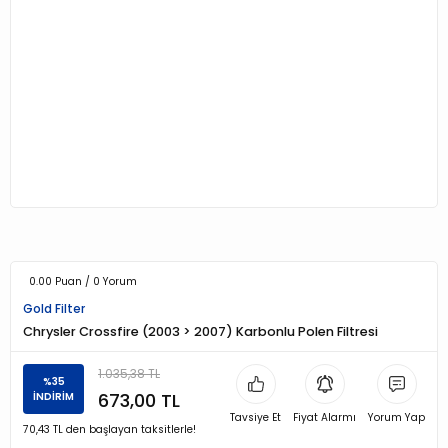
0.00 Puan / 0 Yorum
Gold Filter
Chrysler Crossfire (2003 > 2007) Karbonlu Polen Filtresi
1.035,38 TL
%35
673,00 TL
İNDİRİM
Tavsiye Et
Fiyat Alarmı
Yorum Yap
70,43 TL den başlayan taksitlerle!