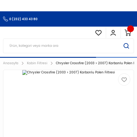
3.500 TL Ve Üzeri Alışverişlerinizde Kargo Ücretsiz !!!!!
0 (232) 433 43 80
Anasayfa
Kabin Filtresi
Chrysler Crossfire (2003 > 2007) Karbonlu Polen Fil