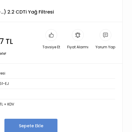
…) 2.2 CDTi Yağ Filtresi
7 TL
Tavsiye Et
Fiyat Alarmı
Yorum Yap
rle!
resi
51-EJ
TL + KDV
Sepete Ekle