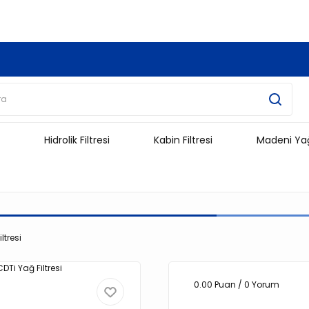
3.500 TL Ve Üzeri Alışverişlerinizde Kargo Ücretsiz !!!!!
Hidrolik Filtresi
Kabin Filtresi
Madeni Ya
ltresi
0.00 Puan / 0 Yorum