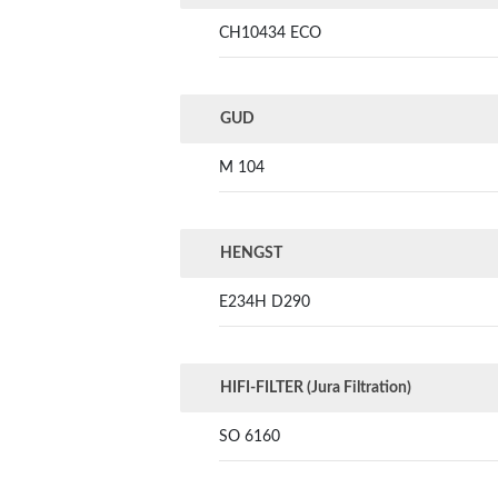
CH10434 ECO
GUD
M 104
HENGST
E234H D290
HIFI-FILTER (Jura Filtration)
SO 6160