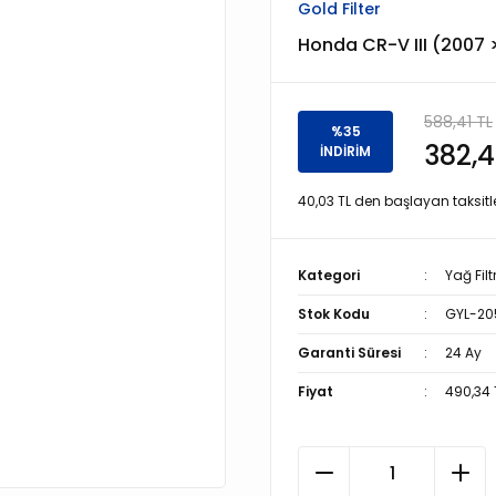
Gold Filter
Honda CR-V III (2007 >
588,41 TL
%35
382,4
İNDİRİM
40,03 TL den başlayan taksitle
Kategori
Yağ Filt
Stok Kodu
GYL-20
Garanti Süresi
24 Ay
Fiyat
490,34 