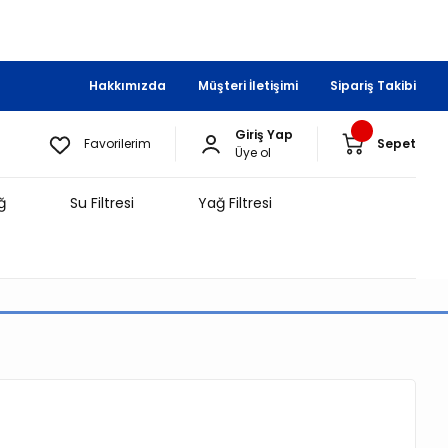
Hakkımızda
Müşteri İletişimi
Sipariş Takibi
Giriş Yap
Favorilerim
Sepet
Üye ol
ğ
Su Filtresi
Yağ Filtresi