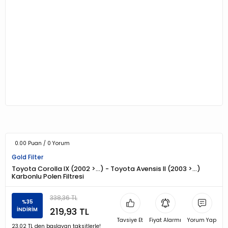
0.00 Puan / 0 Yorum
Gold Filter
Toyota Corolla IX (2002 >…) - Toyota Avensis II (2003 >…)
Karbonlu Polen Filtresi
338,36 TL
%35
219,93 TL
İNDİRİM
Tavsiye Et
Fiyat Alarmı
Yorum Yap
23,02 TL den başlayan taksitlerle!