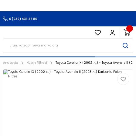
3.500 TL Ve Üzeri Alışverişlerinizde Kargo Ücretsiz !!!!!
0 (232) 433 43 80
Anasayfa
Kabin Filtresi
Toyota Corolla IX (2002 >…) - Toyota Avensis II (200