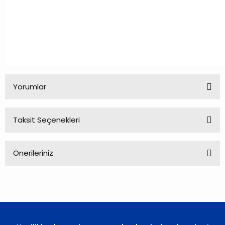
Yorumlar
Taksit Seçenekleri
Bu ürüne ilk yorumu siz yapın!
Önerileriniz
Yorum Yaz
Bu ürünün fiyat bilgisi, resim, ürün açıklamalarında ve diğer
konularda yetersiz gördüğünüz noktaları öneri formunu
kullanarak tarafımıza iletebilirsiniz.
Görüş ve önerileriniz için teşekkür ederiz.