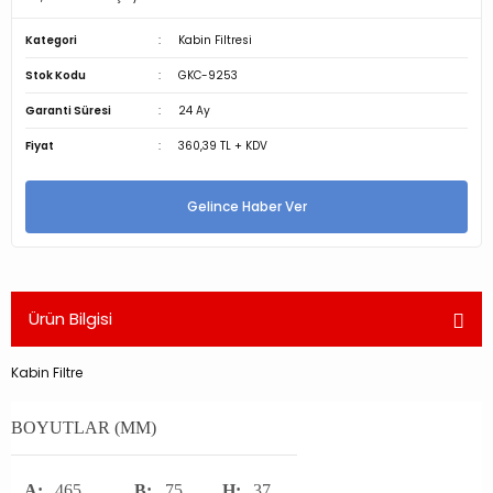
Kategori
Kabin Filtresi
Stok Kodu
GKC-9253
Garanti Süresi
24 Ay
Fiyat
360,39 TL + KDV
Gelince Haber Ver
Ürün Bilgisi
Kabin Filtre
BOYUTLAR (MM)
A:
465
B:
75
H:
37