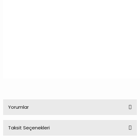
Yorumlar
Taksit Seçenekleri
Bu ürüne ilk yorumu siz yapın!