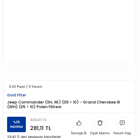
0.00 Puan / 0 Yorum
Gold Filter
Jeep Commander (XH, XK) (05 > 10) - Grand Cherokee III
(WH) (05 > 10) Polen Filtresi
432,47 TL
%35
281,11 TL
İNDİRİM
Tavsiye Et
Fiyat Alarmı
Yorum Yap
29,42 TL den başlayan taksitlerle!