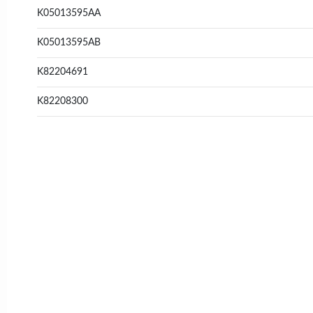
K05013595AA
K05013595AB
K82204691
K82208300