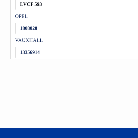
LVCF 593
OPEL
1808020
VAUXHALL
13356914
Bu ürünün fiyat bilgisi, resim, ürün açıklamalarında ve diğer konu
Görüş ve önerileriniz için teşekkür ederiz.
Ürün resmi kalitesiz, bozuk veya görüntülenemiyor.
Ürün açıklamasında eksik bilgiler bulunuyor.
Ürün bilgilerinde hatalar bulunuyor.
Ürün fiyatı diğer sitelerden daha pahalı.