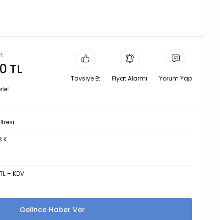
TL
0 TL
Tavsiye Et
Fiyat Alarmı
Yorum Yap
rle!
ltresi
3 K
 TL + KDV
Gelince Haber Ver