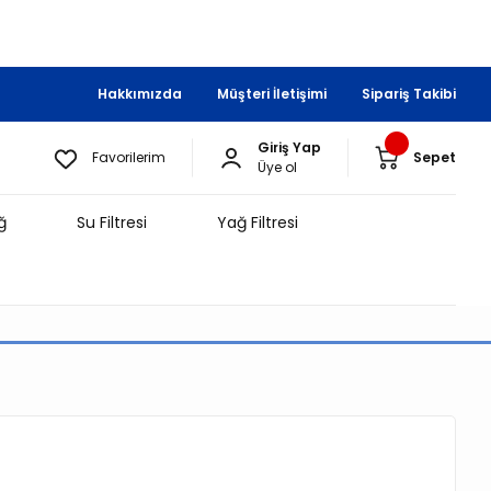
Hakkımızda
Müşteri İletişimi
Sipariş Takibi
Giriş Yap
Favorilerim
Sepet
Üye ol
ğ
Su Filtresi
Yağ Filtresi