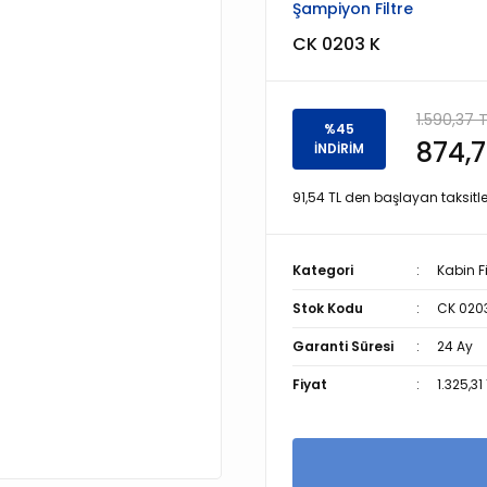
Şampiyon Filtre
CK 0203 K
1.590,37 
%45
874,7
İNDİRİM
91,54 TL den başlayan taksitle
Kategori
Kabin Fi
Stok Kodu
CK 020
Garanti Süresi
24 Ay
Fiyat
1.325,31