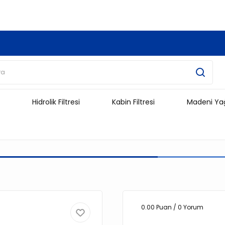
3.500 TL Ve Üzeri Alışverişlerinizde Kargo Ücretsiz !!!!!
Hidrolik Filtresi
Kabin Filtresi
Madeni Ya
0.00 Puan / 0 Yorum