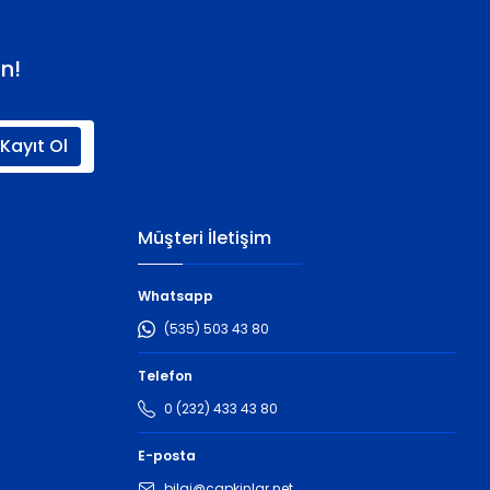
n!
Kayıt Ol
Müşteri İletişim
Whatsapp
(535) 503 43 80
Telefon
0 (232) 433 43 80
E-posta
bilgi@capkinlar.net