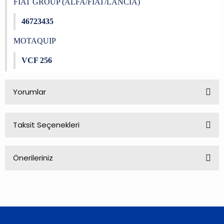
FIAT GROUP (ALFA/FIAT/LANCIA)
46723435
MOTAQUIP
VCF 256
Yorumlar
Taksit Seçenekleri
Bu ürüne ilk yorumu siz yapın!
Önerileriniz
Yorum Yaz
Bu ürünün fiyat bilgisi, resim, ürün açıklamalarında ve diğer
konularda yetersiz gördüğünüz noktaları öneri formunu
kullanarak tarafımıza iletebilirsiniz.
Görüş ve önerileriniz için teşekkür ederiz.