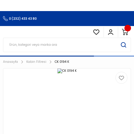
3.500 TL Ve Üzeri Alışverişlerinizde Kargo Ücretsiz !!!!!
0 (232) 433 43 80
Anasayfa
Kabin Filtresi
CK 0194 K