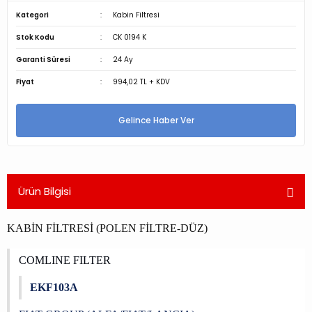
Kategori
Kabin Filtresi
Stok Kodu
CK 0194 K
Garanti Süresi
24 Ay
Fiyat
994,02 TL + KDV
Gelince Haber Ver
Ürün Bilgisi
KABİN FİLTRESİ (POLEN FİLTRE-DÜZ)
COMLINE FILTER
EKF103A