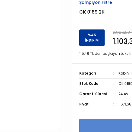
Şampiyon Filtre
CK 0189 2K
2.006,02 
%45
1.103,
İNDİRİM
115,46 TL den başlayan taksitle
Kategori
Kabin Fi
Stok Kodu
CK 0189
Garanti Süresi
24 Ay
Fiyat
1.671,68