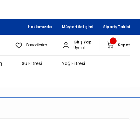
Hakkımızda
Müşteri İletişimi
Sipariş Takibi
Giriş Yap
Favorilerim
Sepet
Üye ol
ğ
Su Filtresi
Yağ Filtresi