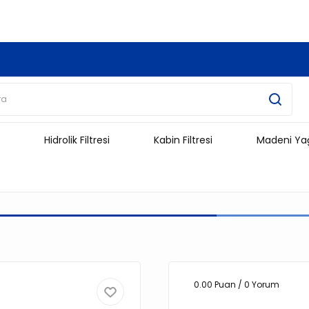
3.500 TL Ve Üzeri Alışverişlerinizde Kargo Ücretsiz !!!!!
Hidrolik Filtresi
Kabin Filtresi
Madeni Ya
0.00 Puan / 0 Yorum