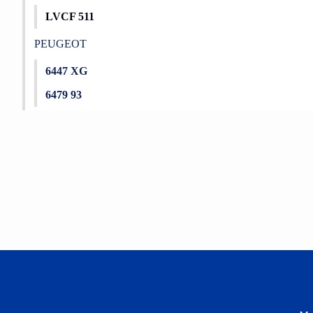
LVCF 511
PEUGEOT
6447 XG
6479 93
Bu ürünün fiyat bilgisi, resim, ürün açıklamalarında ve diğer konu
Görüş ve önerileriniz için teşekkür ederiz.
Ürün resmi kalitesiz, bozuk veya görüntülenemiyor.
Ürün açıklamasında eksik bilgiler bulunuyor.
Ürün bilgilerinde hatalar bulunuyor.
Ürün fiyatı diğer sitelerden daha pahalı.
Bu ürüne benzer farklı alternatifler olmalı.