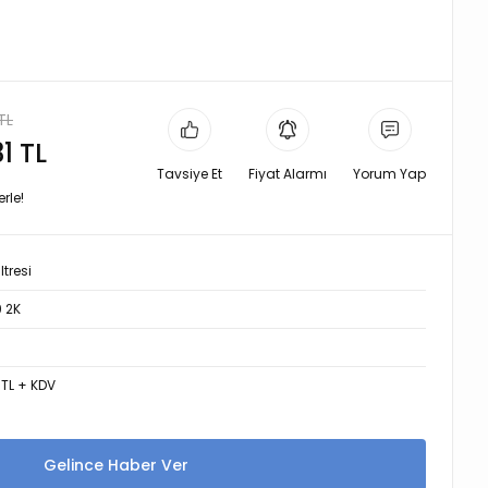
TL
31 TL
Tavsiye Et
Fiyat Alarmı
Yorum Yap
rle!
ltresi
 2K
 TL + KDV
Gelince Haber Ver