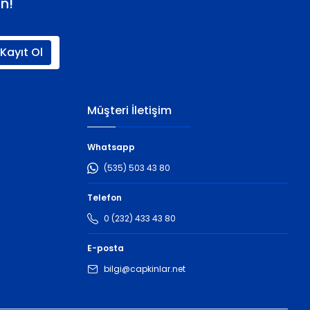
n!
Kayıt Ol
Müşteri İletişim
Whatsapp
(535) 503 43 80
Telefon
0 (232) 433 43 80
E-posta
bilgi@capkinlar.net