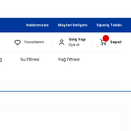
Hakkımızda
Müşteri İletişimi
Sipariş Takibi
Giriş Yap
Favorilerim
Sepet
Üye ol
ğ
Su Filtresi
Yağ Filtresi