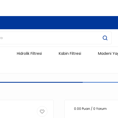
3.500 TL Ve Üzeri Alışverişlerinizde Kargo Ücretsiz !!!!!
Hidrolik Filtresi
Kabin Filtresi
Madeni Ya
0.00 Puan / 0 Yorum