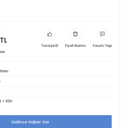
L
 TL
Tavsiye Et
Fiyat Alarmı
Yorum Yap
le!
ltresi
6
TL + KDV
Gelince Haber Ver