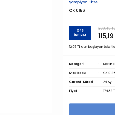
Şampiyon Filtre
CK 0186
209,43 T
%45
115,19
İNDİRİM
12,05 TL den başlayan taksitler
Kategori
Kabin Fi
Stok Kodu
CK 018
Garanti Süresi
24 Ay
Fiyat
174,53 