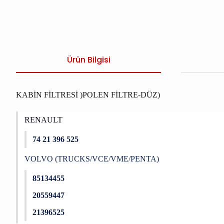
Ürün Bilgisi
KABİN FİLTRESİ )POLEN FİLTRE-DÜZ)
RENAULT
74 21 396 525
VOLVO (TRUCKS/VCE/VME/PENTA)
85134455
20559447
21396525