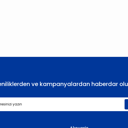
larda yetersiz gördüğünüz noktaları öneri formunu kullanarak tarafımıza
Bu ürüne ilk yorumu siz yapın!
Yorum Yaz
eniliklerden ve kampanyalardan haberdar olu
Gönder