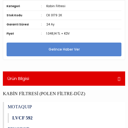
Kategori
Kabin Filtresi
Stok Kodu
CK 0179 2K
Garanti Süresi
24 Ay
Fiyat
1.048,14 TL + KDV
Gelince Haber Ver
Ürün Bilgisi
KABİN FİLTRESİ (POLEN FİLTRE-DÜZ)
MOTAQUIP
LVCF 592