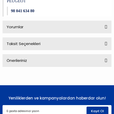
PEUGEOT
98 041 634 80
Yorumlar
Taksit Seçenekleri
Bu ürüne ilk yorumu siz yapın!
Önerileriniz
Yorum Yaz
Bu ürünün fiyat bilgisi, resim, ürün açıklamalarında ve diğer
konularda yetersiz gördüğünüz noktaları öneri formunu
kullanarak tarafımıza iletebilirsiniz.
Görüş ve önerileriniz için teşekkür ederiz.
Yeniliklerden ve kampanyalardan haberdar olun!
Ürün resmi kalitesiz, bozuk veya görüntülenemiyor.
Ürün açıklamasında eksik bilgiler bulunuyor.
Kayıt Ol