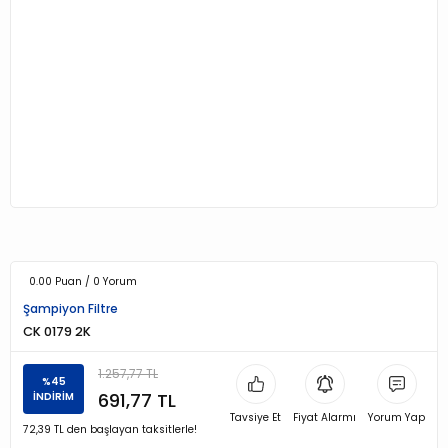
0.00 Puan / 0 Yorum
Şampiyon Filtre
CK 0179 2K
1.257,77 TL
%45
691,77 TL
İNDİRİM
Tavsiye Et
Fiyat Alarmı
Yorum Yap
72,39 TL den başlayan taksitlerle!