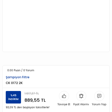
0.00 Puan / 0 Yorum
Şampiyon Filtre
CK 0172 2K
1.617,37 TL
%45
889,55 TL
İNDİRİM
Tavsiye Et
Fiyat Alarmı
Yorum Yap
93,09 TL den başlayan taksitlerle!