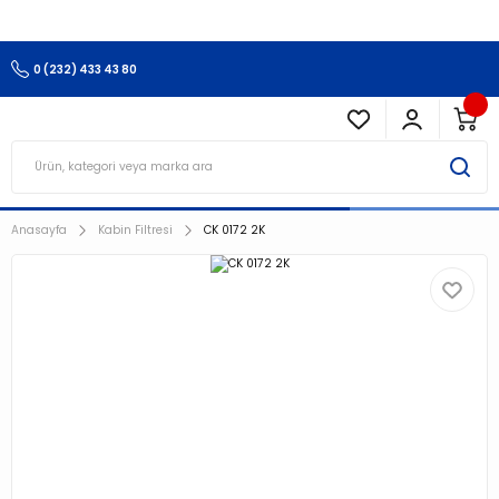
3.500 TL Ve Üzeri Alışverişlerinizde Kargo Ücretsiz !!!!!
0 (232) 433 43 80
Anasayfa
Kabin Filtresi
CK 0172 2K