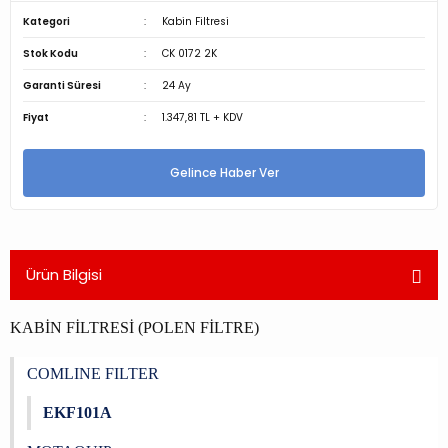
Kategori
Kabin Filtresi
Stok Kodu
CK 0172 2K
Garanti Süresi
24 Ay
Fiyat
1.347,81 TL + KDV
Gelince Haber Ver
Ürün Bilgisi
KABİN FİLTRESİ (POLEN FİLTRE)
COMLINE FILTER
EKF101A