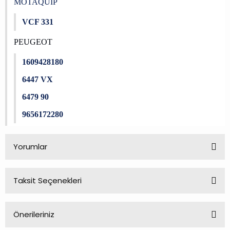
MOTAQUIP
VCF 331
PEUGEOT
1609428180
6447 VX
6479 90
9656172280
Yorumlar
Taksit Seçenekleri
Bu ürüne ilk yorumu siz yapın!
Önerileriniz
Yorum Yaz