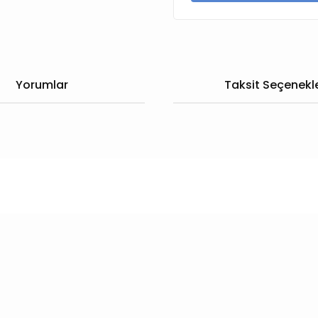
Yorumlar
Taksit Seçenekle
larda yetersiz gördüğünüz noktaları öneri formunu kullanarak tarafımıza
Bu ürüne ilk yorumu siz yapın!