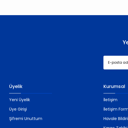
Ürün açıklamasında eksik bilgiler bulunuyor.
Ürün bilgilerinde hatalar bulunuyor.
Ürün fiyatı diğer sitelerden daha pahalı.
Bu ürüne benzer farklı alternatifler olmalı.
Y
Üyelik
Kurumsal
Yeni Üyelik
İletişim
Üye Girişi
İletişim For
Şifremi Unuttum
Havale Bildi