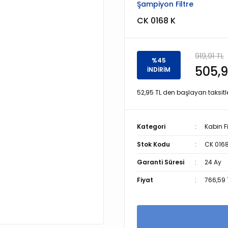
Şampiyon Filtre
CK 0168 K
919,91 TL
%45
505,9
İNDİRİM
52,95 TL den başlayan taksitle
Kategori
Kabin Fi
Stok Kodu
CK 0168
Garanti Süresi
24 Ay
Fiyat
766,59 