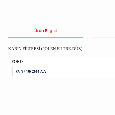
Ürün Bilgisi
KABİN FİLTRESİ (POLEN FİLTRE-DÜZ)
FORD
8V5J 19G244 AA
Bu ürünün fiyat bilgisi, resim, ürün açıklamalarında ve diğer konu
Görüş ve önerileriniz için teşekkür ederiz.
Ürün resmi kalitesiz, bozuk veya görüntülenemiyor.