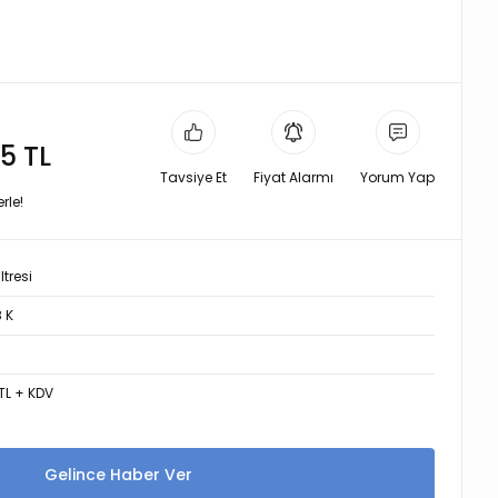
5 TL
Tavsiye Et
Fiyat Alarmı
Yorum Yap
rle!
ltresi
 K
TL + KDV
Gelince Haber Ver