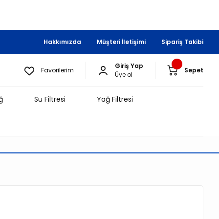
Hakkımızda
Müşteri İletişimi
Sipariş Takibi
Giriş Yap
Favorilerim
Sepet
Üye ol
ğ
Su Filtresi
Yağ Filtresi