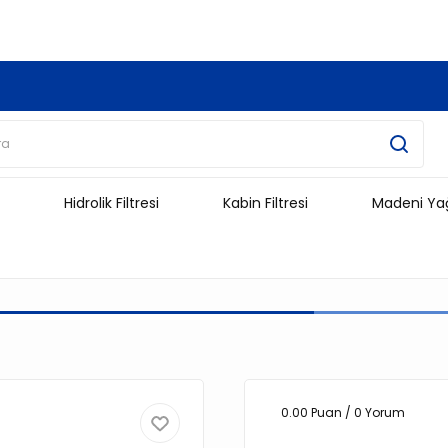
3.500 TL Ve Üzeri Alışverişlerinizde Kargo Ücretsiz !!!!!
Hidrolik Filtresi
Kabin Filtresi
Madeni Ya
0.00 Puan / 0 Yorum