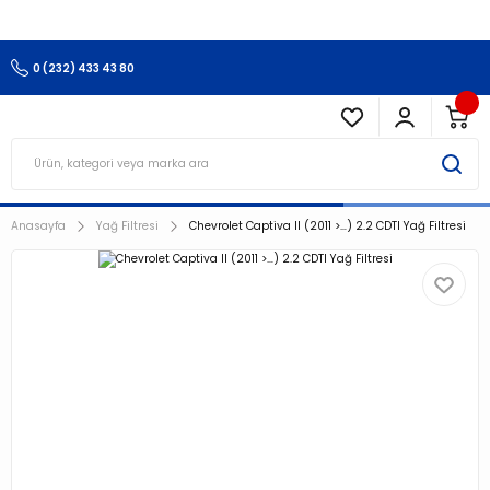
3.500 TL Ve Üzeri Alışverişlerinizde Kargo Ücretsiz !!!!!
0 (232) 433 43 80
Anasayfa
Yağ Filtresi
Chevrolet Captiva II (2011 >…) 2.2 CDTI Yağ Filtresi