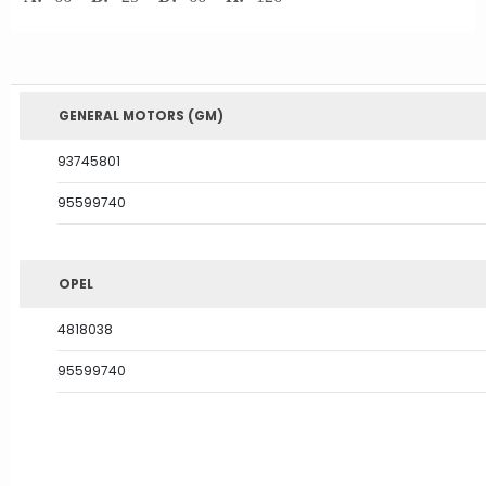
GENERAL MOTORS (GM)
93745801
95599740
OPEL
4818038
95599740