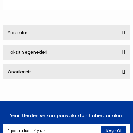
Yorumlar
Taksit Seçenekleri
Bu ürüne ilk yorumu siz yapın!
Önerileriniz
Yorum Yaz
Bu ürünün fiyat bilgisi, resim, ürün açıklamalarında ve diğer
konularda yetersiz gördüğünüz noktaları öneri formunu
kullanarak tarafımıza iletebilirsiniz.
Görüş ve önerileriniz için teşekkür ederiz.
Yeniliklerden ve kampanyalardan haberdar olun!
Ürün resmi kalitesiz, bozuk veya görüntülenemiyor.
Ürün açıklamasında eksik bilgiler bulunuyor.
Kayıt Ol