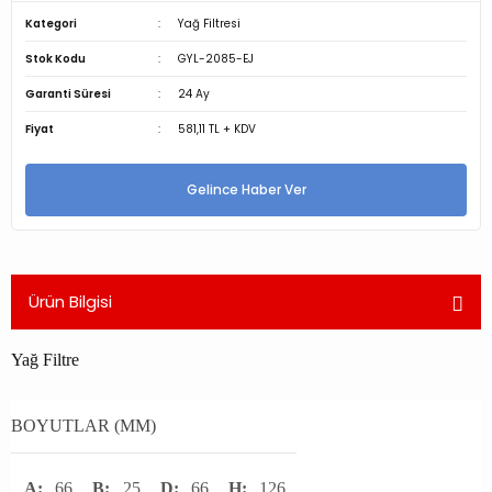
Kategori
Yağ Filtresi
Stok Kodu
GYL-2085-EJ
Garanti Süresi
24 Ay
Fiyat
581,11 TL + KDV
Gelince Haber Ver
Ürün Bilgisi
Yağ Filtre
BOYUTLAR (MM)
A:
66
B:
25
D:
66
H:
126