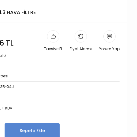
1.3 HAVA FİLTRE
6 TL
Tavsiye Et
Fiyat Alarmı
Yorum Yap
rle!
tresi
35-X4J
L + KDV
Sepete Ekle