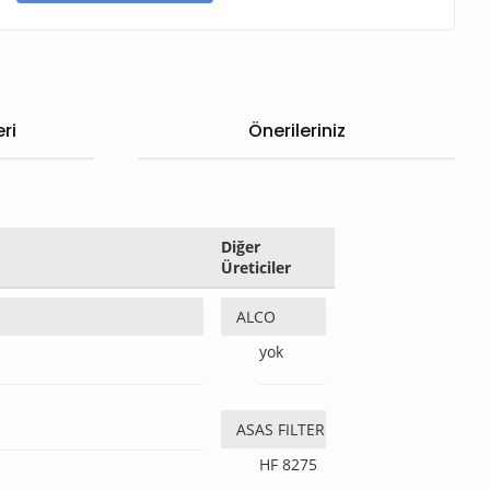
ri
Önerileriniz
Diğer
Üreticiler
ALCO
yok
ASAS FILTER
HF 8275