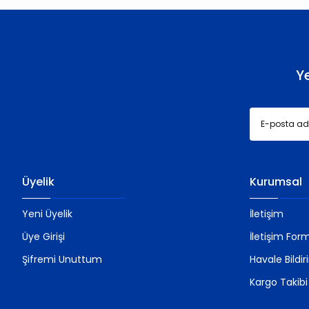
Ürün bilgilerinde hatalar bulunuyor.
Ürün fiyatı diğer sitelerden daha pahalı.
Bu ürüne benzer farklı alternatifler olmalı.
Y
Üyelik
Kurumsal
Yeni Üyelik
İletişim
Üye Girişi
İletişim For
Şifremi Unuttum
Havale Bildi
Kargo Takibi