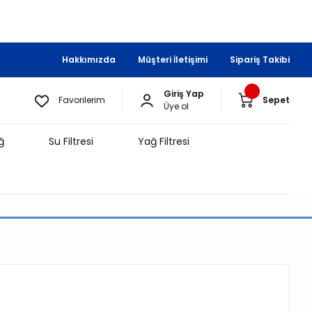
Hakkımızda
Müşteri İletişimi
Sipariş Takibi
Giriş Yap
Favorilerim
Sepet
Üye ol
ğ
Su Filtresi
Yağ Filtresi