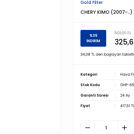
Gold Filter
CHERY KIMO (2007-..) 
501,01 TL
%35
325,6
İNDİRİM
34,08 TL den başlayan taksitle
Kategori
Hava Fil
Stok Kodu
GHP-65
Garanti Süresi
24 Ay
Fiyat
417,51 T