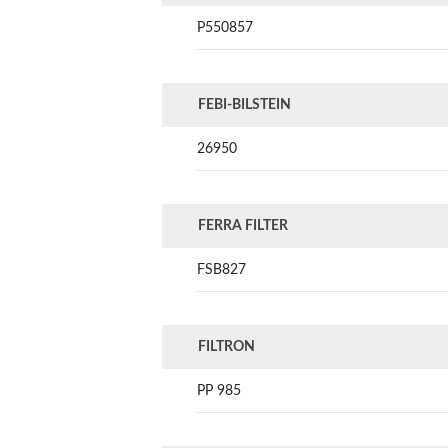
P550857
FEBI-BILSTEIN
26950
FERRA FILTER
FSB827
FILTRON
PP 985