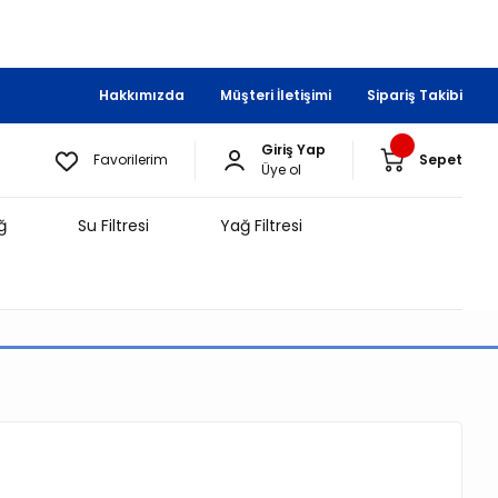
Hakkımızda
Müşteri İletişimi
Sipariş Takibi
Giriş Yap
Favorilerim
Sepet
Üye ol
ğ
Su Filtresi
Yağ Filtresi