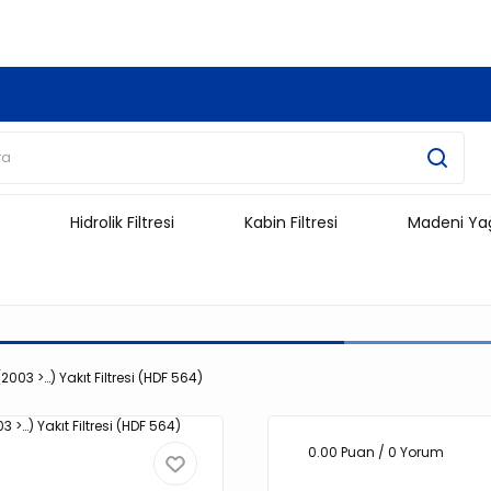
3.500 TL Ve Üzeri Alışverişlerinizde Kargo Ücretsiz !!!!!
Hidrolik Filtresi
Kabin Filtresi
Madeni Ya
003 >…) Yakıt Filtresi (HDF 564)
0.00 Puan / 0 Yorum