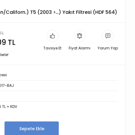
/Californ.) T5 (2003 >…) Yakıt Filtresi (HDF 564)
TL
09 TL
Tavsiye Et
Fiyat Alarmı
Yorum Yap
erle!
tresi
17-BAJ
5 TL + KDV
Sepete Ekle