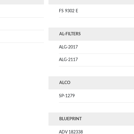
FS 9302 E
AL-FILTERS
ALG-2017
ALG-2117
ALCO
SP-1279
BLUEPRINT
ADV 182338