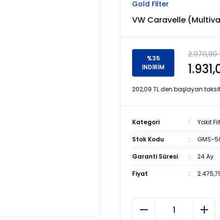
Gold Filter
VW Caravelle (Multivan
2.970,90 
%35
1.931,
İNDİRİM
202,09 TL den başlayan taksitl
Kategori
Yakıt Fil
Stok Kodu
GMS-50
Garanti Süresi
24 Ay
Fiyat
2.475,7