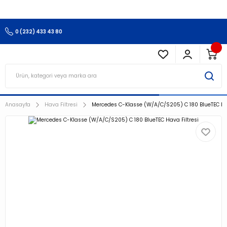
3.500 TL Ve Üzeri Alışverişlerinizde Kargo Ücretsiz !!!!!
0 (232) 433 43 80
Anasayfa
Hava Filtresi
Mercedes C-Klasse (W/A/C/S205) C 180 BlueTEC Hav