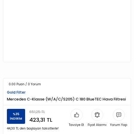
0.00 Puan / 0 Yorum
Gold Filter
Mercedes C-Klasse (W/A/C/S205) C 180 BlueTEC Hava Filtresi
651,25 TL
%35
423,31 TL
İNDİRİM
Tavsiye Et
Fiyat Alarmı
Yorum Yap
44,30 TL den başlayan taksitlerle!