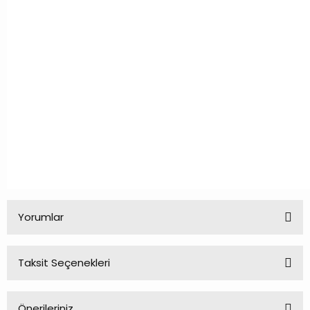
Yorumlar
Taksit Seçenekleri
Bu ürüne ilk yorumu siz yapın!
Önerileriniz