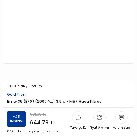
0.00 Puan / 0 Yorum
Gold Filter
Bmw X5 (E70) (2007 >…) 3.5 d - M57 Hava Filtresi
991,99 TL
%35
644,79 TL
İNDİRİM
Tavsiye Et
Fiyat Alarmı
Yorum Yap
67,48 TL den başlayan taksitlerle!