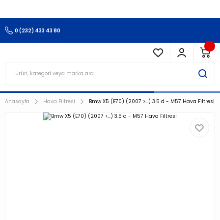
3.500 TL Ve Üzeri Alışverişlerinizde Kargo Ücretsiz !!!!!
0 (232) 433 43 80
Anasayfa
Hava Filtresi
Bmw X5 (E70) (2007 >…) 3.5 d - M57 Hava Filtresi