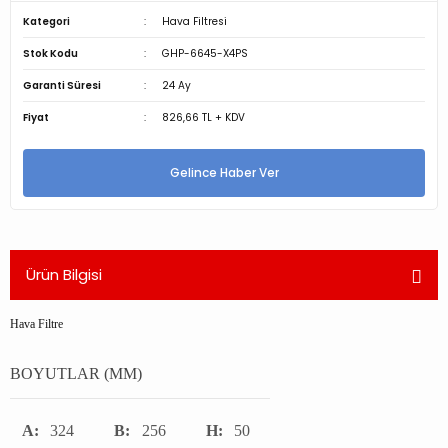
Kategori
Hava Filtresi
Stok Kodu
GHP-6645-X4PS
Garanti Süresi
24 Ay
Fiyat
826,66 TL + KDV
Gelince Haber Ver
Ürün Bilgisi
Hava Filtre
BOYUTLAR (MM)
A:
324
B:
256
H:
50