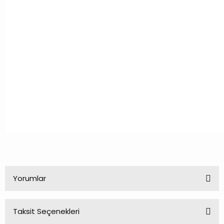
Yorumlar
Taksit Seçenekleri
Bu ürüne ilk yorumu siz yapın!