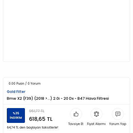
0.00 Puan / 0 Yorum
Gold Filter
Bmw X2 (F39) (2018 >…) 2.0i - 20 Dx - B47 Hava Filtresi
951,77 TL
%35
618,65 TL
İNDİRİM
Tavsiye Et
Fiyat Alarmı
Yorum Yap
64,74 TL den başlayan taksitlerle!