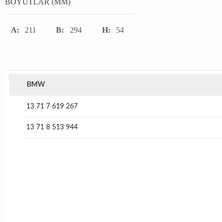
BOYUTLAR (MM)
A:
211
B:
294
H:
54
BMW
13 71 7 619 267
13 71 8 513 944