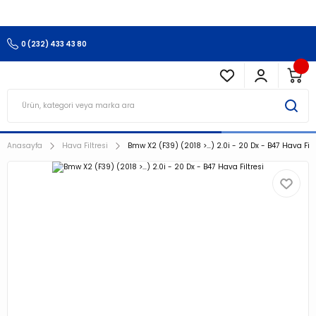
3.500 TL Ve Üzeri Alışverişlerinizde Kargo Ücretsiz !!!!!
0 (232) 433 43 80
Anasayfa
Hava Filtresi
Bmw X2 (F39) (2018 >…) 2.0i - 20 Dx - B47 Hava Filt