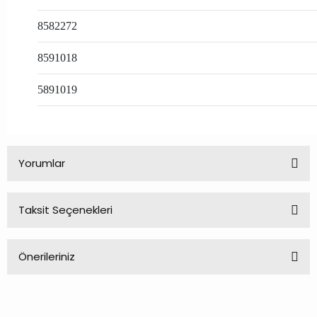
8582272
8591018
5891019
Yorumlar
Taksit Seçenekleri
Bu ürüne ilk yorumu siz yapın!
Önerileriniz
Yorum Yaz
Bu ürünün fiyat bilgisi, resim, ürün açıklamalarında ve diğer
konularda yetersiz gördüğünüz noktaları öneri formunu