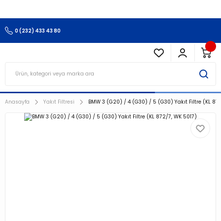
3.500 TL Ve Üzeri Alışverişlerinizde Kargo Ücretsiz !!!!!
0 (232) 433 43 80
Anasayfa
Yakıt Filtresi
BMW 3 (G20) / 4 (G30) / 5 (G30) Yakıt Filtre (KL 87