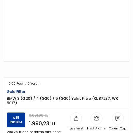
0.00 Puan / 0 Yorum
Gold Filter
BMW 3 (G20) / 4 (G30) / 5 (G30) Yakıt Filtre (KL 872/7, WK
5017)
3.061,90 TL
%35
1.990,23 TL
İNDİRİM
Tavsiye Et
Fiyat Alarmı
Yorum Yap
208,28 TL den başlayan taksitlerle!